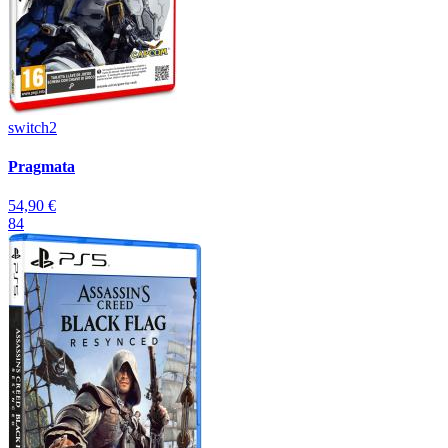
switch2
Pragmata
54,90 €
84