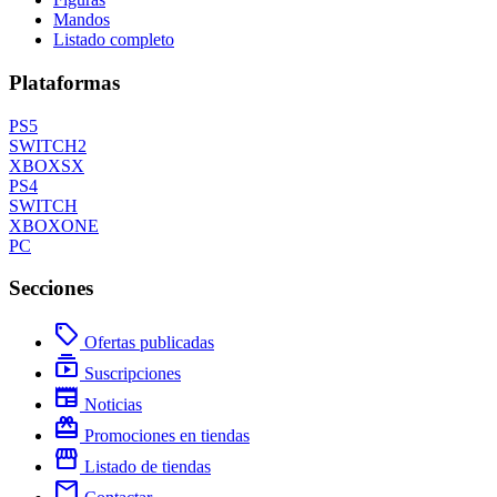
Mandos
Listado completo
Plataformas
PS5
SWITCH2
XBOXSX
PS4
SWITCH
XBOXONE
PC
Secciones
local_offer
Ofertas publicadas
subscriptions
Suscripciones
newspaper
Noticias
redeem
Promociones en tiendas
storefront
Listado de tiendas
mail