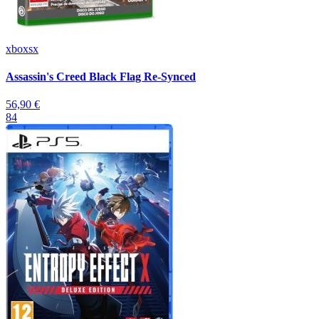
xboxsx
Assassin's Creed Black Flag Re-Synced
56,90 €
84