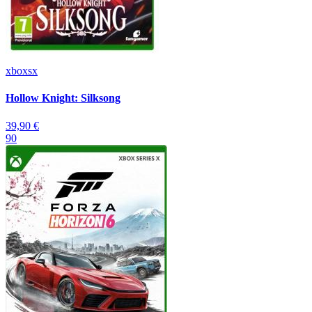
xboxsx
Hollow Knight: Silksong
39,90 €
90