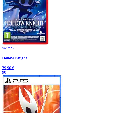
switch2
Hollow Knight
39,90 €
90