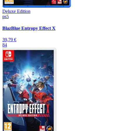
Deluxe Edition
ps5
BlazBlue Entropy Effect X
39,79 €
84