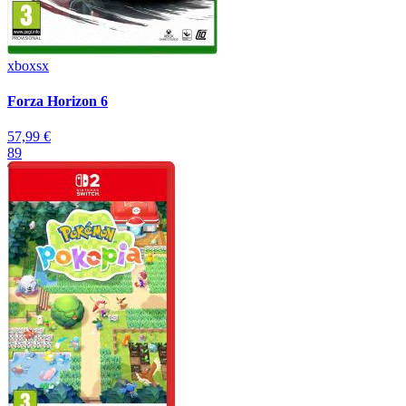
xboxsx
Forza Horizon 6
57,99 €
89