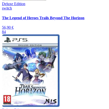
Deluxe Edition
switch
The Legend of Heroes Trails Beyond The Horizon
56,90 €
84