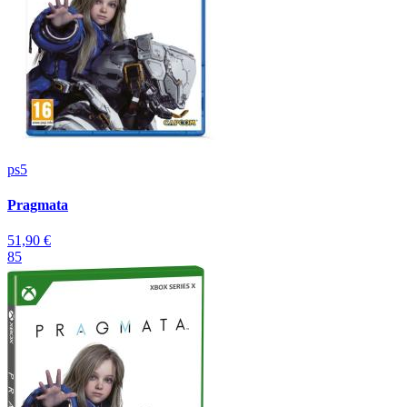
ps5
Pragmata
51,90 €
85