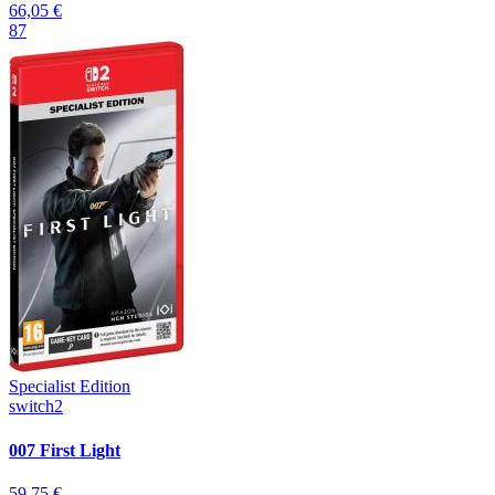
66,05 €
87
Specialist Edition
switch2
007 First Light
59,75 €