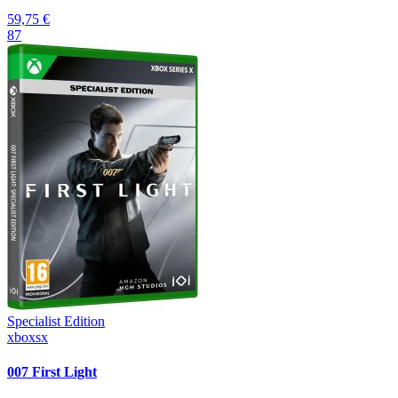
59,75 €
87
Specialist Edition
xboxsx
007 First Light