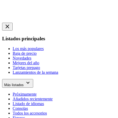
close
Listados principales
Los más populares
Baja de precio
Novedades
Mejores del año
Tarjetas prepago
Lanzamientos de la semana
expand_more
Más listados
Próximamente
Añadidos recientemente
Listado de idiomas
Consolas
Todos los accesorios
Figuras