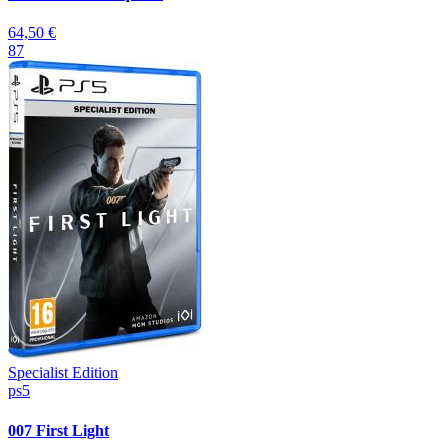
64,50 €
87
Specialist Edition
ps5
007 First Light