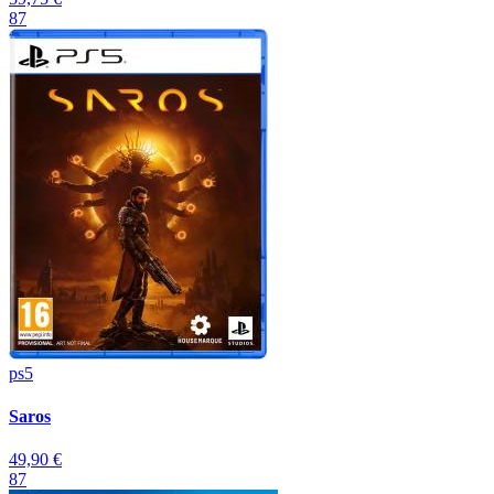
87
ps5
Saros
49,90 €
87