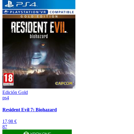
Edición Gold
ps4
Resident Evil 7: Biohazard
17,98 €
87