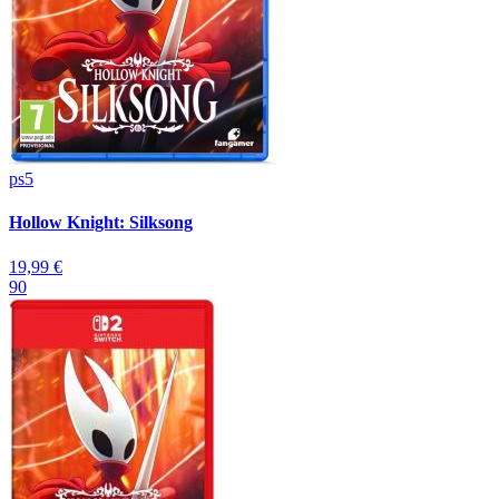
ps5
Hollow Knight: Silksong
19,99 €
90