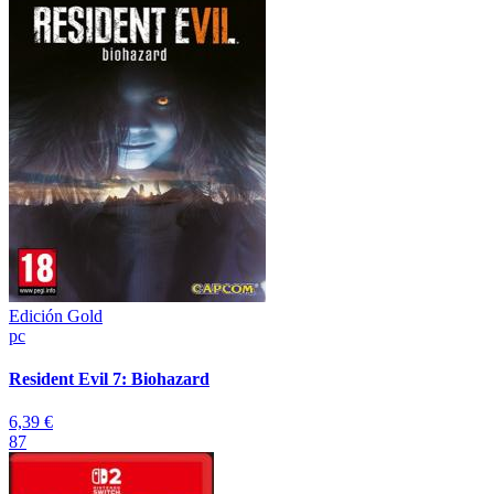
Edición Gold
pc
Resident Evil 7: Biohazard
6,39 €
87