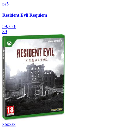
ps5
Resident Evil Requiem
59,75 €
89
xboxsx