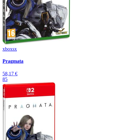
xboxsx
Pragmata
58,17 €
85