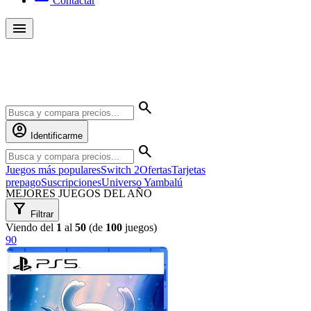
Contactar
menu
Yambalú
search
account_circle
Identificarme
search
Juegos más populares
Switch 2
Ofertas
Tarjetas
prepago
Suscripciones
Universo Yambalú
MEJORES JUEGOS DEL AÑO
filter_alt
Filtrar
Viendo del
1
al
50
(de
100
juegos)
90