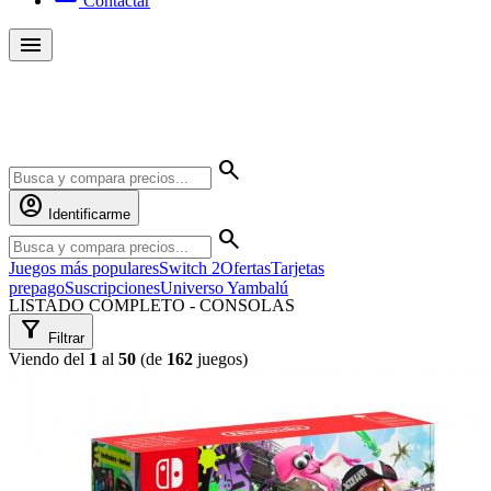
Contactar
menu
Yambalú
search
account_circle
Identificarme
search
Juegos más populares
Switch 2
Ofertas
Tarjetas
prepago
Suscripciones
Universo Yambalú
LISTADO COMPLETO - CONSOLAS
filter_alt
Filtrar
Viendo del
1
al
50
(de
162
juegos)