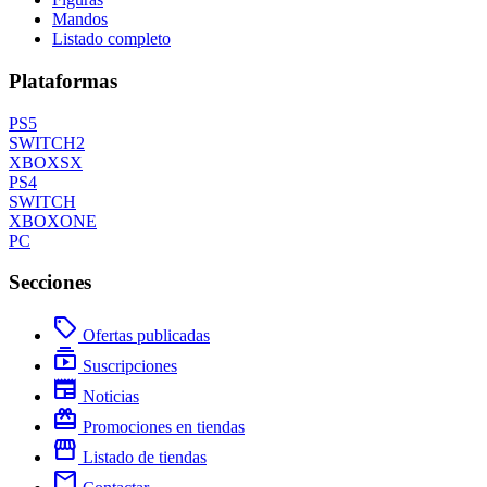
Mandos
Listado completo
Plataformas
PS5
SWITCH2
XBOXSX
PS4
SWITCH
XBOXONE
PC
Secciones
local_offer
Ofertas publicadas
subscriptions
Suscripciones
newspaper
Noticias
redeem
Promociones en tiendas
storefront
Listado de tiendas
mail