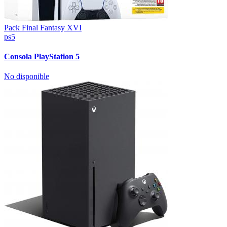
Pack Final Fantasy XVI
ps5
Consola PlayStation 5
No disponible