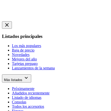
close
Listados principales
Los más populares
Baja de precio
Novedades
Mejores del año
Tarjetas prepago
Lanzamientos de la semana
expand_more
Más listados
Próximamente
Añadidos recientemente
Listado de idiomas
Consolas
Todos los accesorios
Figuras