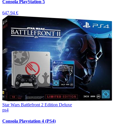
Consola PlayStation 5
647,94 €
Star Wars Battlefront 2 Edition Deluxe
ps4
Consola Playstation 4 (PS4)