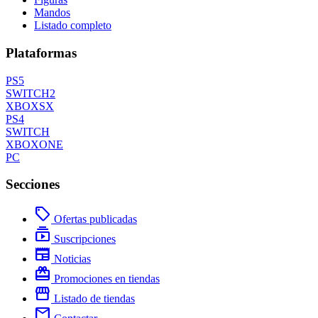
Mandos
Listado completo
Plataformas
PS5
SWITCH2
XBOXSX
PS4
SWITCH
XBOXONE
PC
Secciones
local_offer
Ofertas publicadas
subscriptions
Suscripciones
newspaper
Noticias
redeem
Promociones en tiendas
storefront
Listado de tiendas
mail