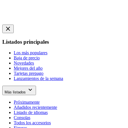
close
Listados principales
Los más populares
Baja de precio
Novedades
Mejores del año
Tarjetas prepago
Lanzamientos de la semana
expand_more
Más listados
Próximamente
Añadidos recientemente
Listado de idiomas
Consolas
Todos los accesorios
Figuras