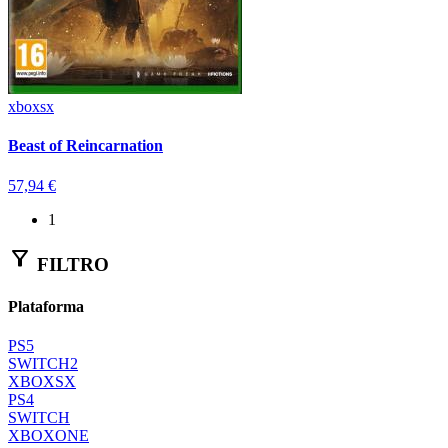
xboxsx
Beast of Reincarnation
57,94 €
(current)
1
filter_alt
FILTRO
Plataforma
PS5
SWITCH2
XBOXSX
PS4
SWITCH
XBOXONE