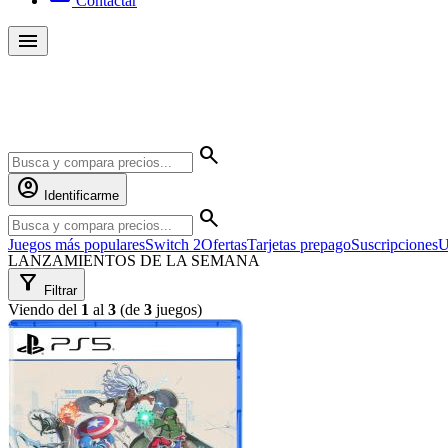
Contactar
menu
Yambalú
search
account_circle
Identificarme
search
Juegos más populares
Switch 2
Ofertas
Tarjetas prepago
Suscripciones
U
LANZAMIENTOS DE LA SEMANA
filter_alt
Filtrar
Viendo del
1
al
3
(de
3
juegos)