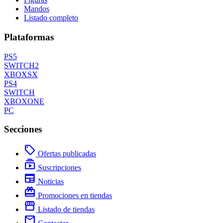
Mandos
Listado completo
Plataformas
PS5
SWITCH2
XBOXSX
PS4
SWITCH
XBOXONE
PC
Secciones
local_offer
Ofertas publicadas
subscriptions
Suscripciones
newspaper
Noticias
redeem
Promociones en tiendas
storefront
Listado de tiendas
mail