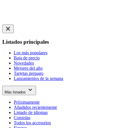
close
Listados principales
Los más populares
Baja de precio
Novedades
Mejores del año
Tarjetas prepago
Lanzamientos de la semana
expand_more
Más listados
Próximamente
Añadidos recientemente
Listado de idiomas
Consolas
Todos los accesorios
Figuras