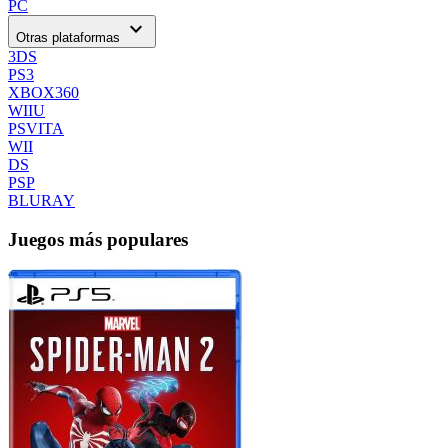
PC
expand_more
Otras plataformas
3DS
PS3
XBOX360
WIIU
PSVITA
WII
DS
PSP
BLURAY
Juegos más populares