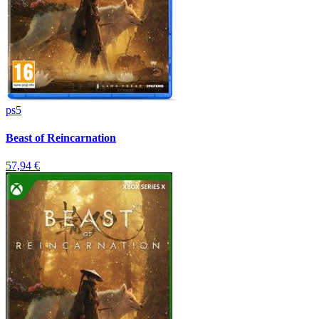
ps5
Beast of Reincarnation
57,94 €