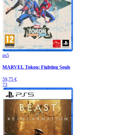
ps5
MARVEL Tokon: Fighting Souls
59,75 €
73