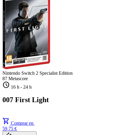
Nintendo Switch 2
Specialist Edition
87
Metascore
schedule
16 h
-
24 h
007 First Light
shopping_cart
Comprar en
59,75 €