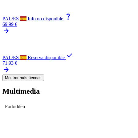
question_mark
PAL/ES
Info no disponible
69.99 €
arrow_forward
check
PAL/ES
Reserva disponible
71.93 €
arrow_forward
Mostrar más tiendas
Multimedia