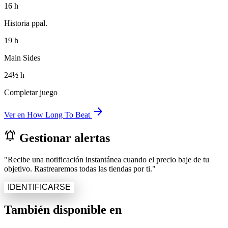
16 h
Historia ppal.
19 h
Main Sides
24½ h
Completar juego
arrow_forward
Ver en How Long To Beat
notifications_active
Gestionar alertas
"Recibe una notificación instantánea cuando el precio baje de tu
objetivo. Rastrearemos todas las tiendas por ti."
IDENTIFICARSE
También disponible en