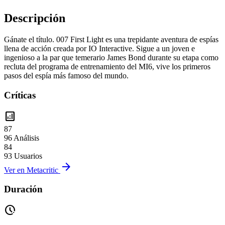
Descripción
Gánate el título. 007 First Light es una trepidante aventura de espías
llena de acción creada por IO Interactive. Sigue a un joven e
ingenioso a la par que temerario James Bond durante su etapa como
recluta del programa de entrenamiento del MI6, vive los primeros
pasos del espía más famoso del mundo.
Críticas
analytics
87
96 Análisis
84
93 Usuarios
arrow_forward
Ver en Metacritic
Duración
pace