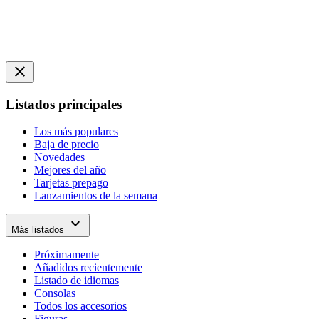
close
Listados principales
Los más populares
Baja de precio
Novedades
Mejores del año
Tarjetas prepago
Lanzamientos de la semana
expand_more
Más listados
Próximamente
Añadidos recientemente
Listado de idiomas
Consolas
Todos los accesorios
Figuras