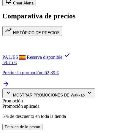
notification_add
Crear Alerta
Comparativa de precios
trending_up
HISTÓRICO DE PRECIOS
check
PAL/ES
Reserva disponible
59.75 €
Precio sin promoción: 62,89 €
arrow_forward
keyboard_arrow_down
keyboard_arrow_down
MOSTRAR PROMOCIONES DE Wakkap
Promoción
Promoción aplicada
5% de descuento en toda la tienda
Detalles de la promo