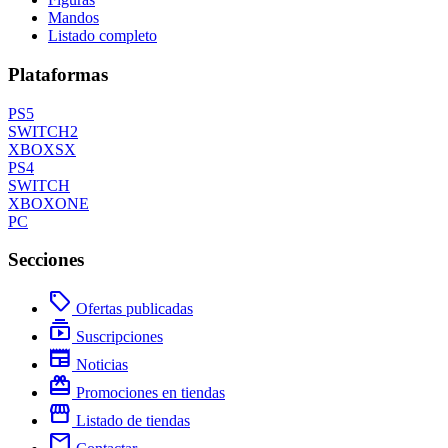
Mandos
Listado completo
Plataformas
PS5
SWITCH2
XBOXSX
PS4
SWITCH
XBOXONE
PC
Secciones
local_offer
Ofertas publicadas
subscriptions
Suscripciones
newspaper
Noticias
redeem
Promociones en tiendas
storefront
Listado de tiendas
mail