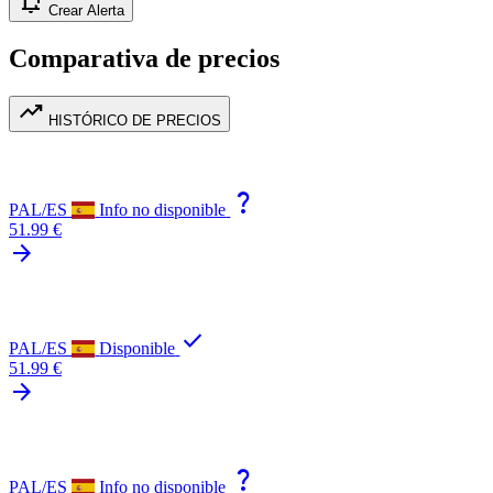
notification_add
Crear Alerta
Comparativa de precios
trending_up
HISTÓRICO DE PRECIOS
question_mark
PAL/ES
Info no disponible
51.99 €
arrow_forward
check
PAL/ES
Disponible
51.99 €
arrow_forward
question_mark
PAL/ES
Info no disponible