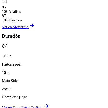
analytics
85
108 Análisis
87
104 Usuarios
arrow_forward
Ver en Metacritic
Duración
pace
11½ h
Historia ppal.
16 h
Main Sides
25½ h
Completar juego
arrow_forward
Ver en How Long To Beat