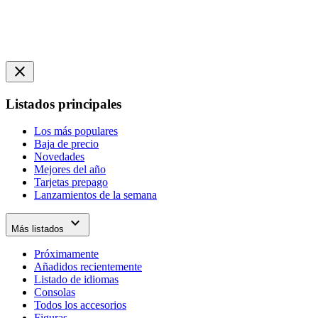
close
Listados principales
Los más populares
Baja de precio
Novedades
Mejores del año
Tarjetas prepago
Lanzamientos de la semana
expand_more
Más listados
Próximamente
Añadidos recientemente
Listado de idiomas
Consolas
Todos los accesorios
Figuras