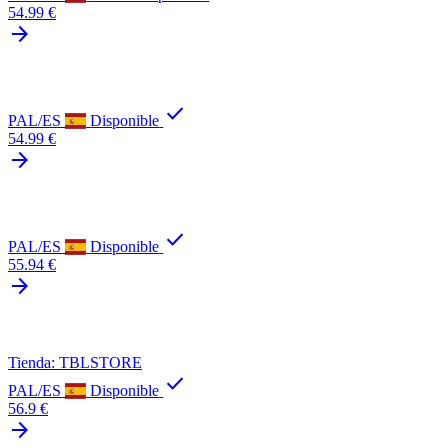
54.99 €
arrow_forward
check
PAL/ES
Disponible
54.99 €
arrow_forward
check
PAL/ES
Disponible
55.94 €
arrow_forward
Tienda: TBLSTORE
check
PAL/ES
Disponible
56.9 €
arrow_forward