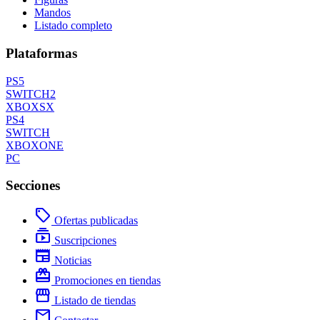
Mandos
Listado completo
Plataformas
PS5
SWITCH2
XBOXSX
PS4
SWITCH
XBOXONE
PC
Secciones
local_offer
Ofertas publicadas
subscriptions
Suscripciones
newspaper
Noticias
redeem
Promociones en tiendas
storefront
Listado de tiendas
mail