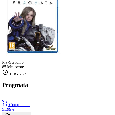
PlayStation 5
85
Metascore
schedule
11 h
-
25 h
Pragmata
shopping_cart
Comprar en
51,99 €