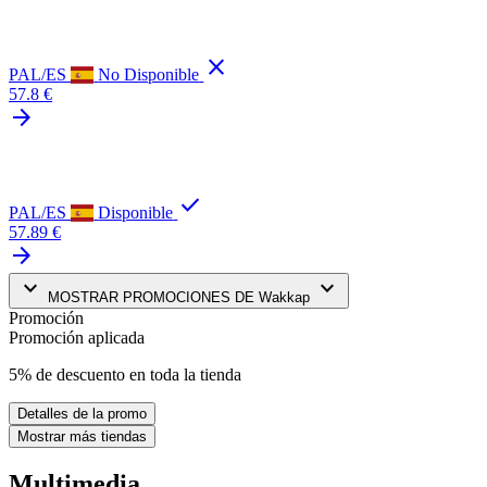
close
PAL/ES
No Disponible
57.8 €
arrow_forward
check
PAL/ES
Disponible
57.89 €
arrow_forward
keyboard_arrow_down
keyboard_arrow_down
MOSTRAR PROMOCIONES DE Wakkap
Promoción
Promoción aplicada
5% de descuento en toda la tienda
Detalles de la promo
Mostrar más tiendas
Multimedia