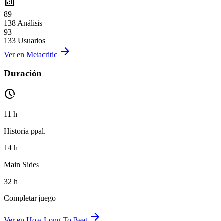
analytics
89
138 Análisis
93
133 Usuarios
arrow_forward
Ver en Metacritic
Duración
pace
11 h
Historia ppal.
14 h
Main Sides
32 h
Completar juego
arrow_forward
Ver en How Long To Beat