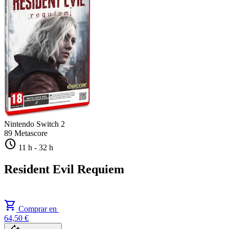
Nintendo Switch 2
89
Metascore
schedule
11 h
-
32 h
Resident Evil Requiem
shopping_cart
Comprar en
64,50 €