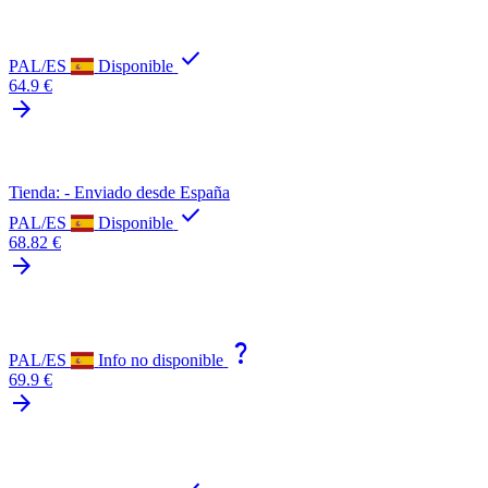
check
PAL/ES
Disponible
64.9 €
arrow_forward
Tienda: - Enviado desde España
check
PAL/ES
Disponible
68.82 €
arrow_forward
question_mark
PAL/ES
Info no disponible
69.9 €
arrow_forward