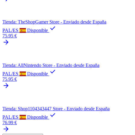
Tienda: TheShopGamer Store - Enviado desde España
check
PAL/ES
Disponible
75.95 €
arrow_forward
Tienda: AllNintendo Store - Enviado desde España
check
PAL/ES
Disponible
75.95 €
arrow_forward
Tienda: Shop1104343447 Store - Enviado desde España
check
PAL/ES
Disponible
76.99 €
arrow_forward