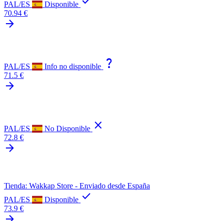
check
PAL/ES
Disponible
70.94 €
arrow_forward
question_mark
PAL/ES
Info no disponible
71.5 €
arrow_forward
close
PAL/ES
No Disponible
72.8 €
arrow_forward
Tienda: Wakkap Store - Enviado desde España
check
PAL/ES
Disponible
73.9 €
arrow_forward