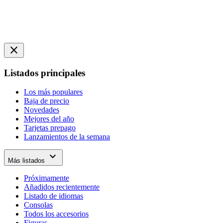
close
Listados principales
Los más populares
Baja de precio
Novedades
Mejores del año
Tarjetas prepago
Lanzamientos de la semana
expand_more
Más listados
Próximamente
Añadidos recientemente
Listado de idiomas
Consolas
Todos los accesorios
Figuras