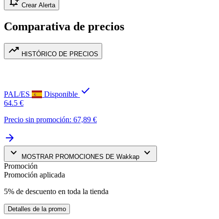
notification_add
Crear Alerta
Comparativa de precios
trending_up
HISTÓRICO DE PRECIOS
check
PAL/ES
Disponible
64.5 €
Precio sin promoción: 67,89 €
arrow_forward
keyboard_arrow_down
keyboard_arrow_down
MOSTRAR PROMOCIONES DE Wakkap
Promoción
Promoción aplicada
5% de descuento en toda la tienda
Detalles de la promo