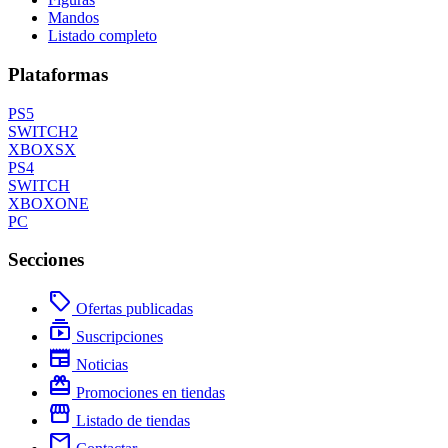
Mandos
Listado completo
Plataformas
PS5
SWITCH2
XBOXSX
PS4
SWITCH
XBOXONE
PC
Secciones
local_offer
Ofertas publicadas
subscriptions
Suscripciones
newspaper
Noticias
redeem
Promociones en tiendas
storefront
Listado de tiendas
mail