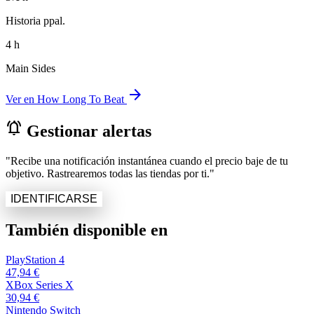
Historia ppal.
4 h
Main Sides
arrow_forward
Ver en How Long To Beat
notifications_active
Gestionar alertas
"Recibe una notificación instantánea cuando el precio baje de tu
objetivo. Rastrearemos todas las tiendas por ti."
IDENTIFICARSE
También disponible en
PlayStation 4
47,94 €
XBox Series X
30,94 €
Nintendo Switch