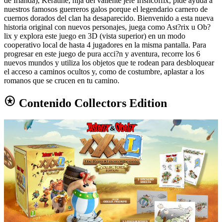
de Irlanda), Keratine, hija del valiente jefe Irishcoffix, pide ayuda a
nuestros famosos guerreros galos porque el legendario carnero de
cuernos dorados del clan ha desaparecido. Bienvenido a esta nueva
historia original con nuevos personajes, juega como Ast?rix u Ob?
lix y explora este juego en 3D (vista superior) en un modo
cooperativo local de hasta 4 jugadores en la misma pantalla. Para
progresar en este juego de pura acci?n y aventura, recorre los 6
nuevos mundos y utiliza los objetos que te rodean para desbloquear
el acceso a caminos ocultos y, como de costumbre, aplastar a los
romanos que se crucen en tu camino.
stars
Contenido Collectors Edition