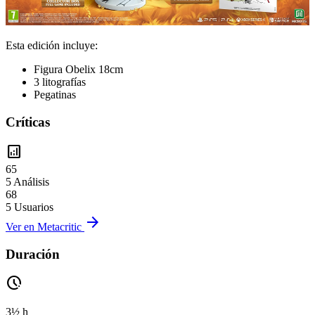
Esta edición incluye:
Figura Obelix 18cm
3 litografías
Pegatinas
Críticas
analytics
65
5 Análisis
68
5 Usuarios
arrow_forward
Ver en Metacritic
Duración
pace
3½ h