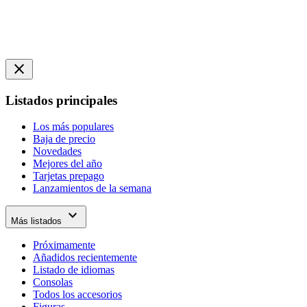
close
Listados principales
Los más populares
Baja de precio
Novedades
Mejores del año
Tarjetas prepago
Lanzamientos de la semana
expand_more
Más listados
Próximamente
Añadidos recientemente
Listado de idiomas
Consolas
Todos los accesorios
Figuras