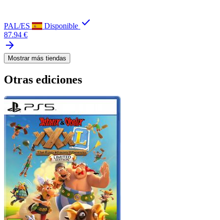
check
PAL/ES
Disponible
87.94 €
arrow_forward
Mostrar más tiendas
Otras ediciones