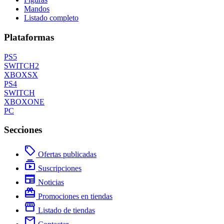
Mandos
Listado completo
Plataformas
PS5
SWITCH2
XBOXSX
PS4
SWITCH
XBOXONE
PC
Secciones
local_offer
Ofertas publicadas
subscriptions
Suscripciones
newspaper
Noticias
redeem
Promociones en tiendas
storefront
Listado de tiendas
mail