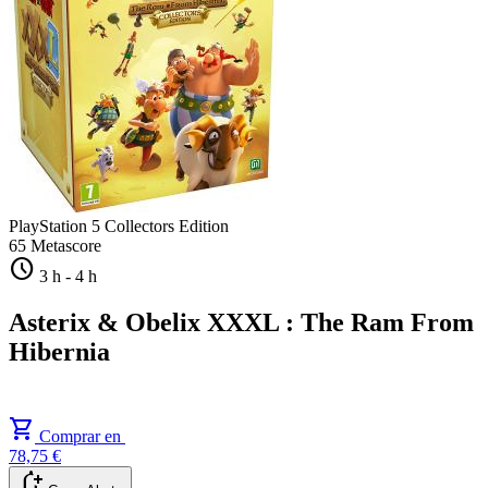
PlayStation 5
Collectors Edition
65
Metascore
schedule
3 h
-
4 h
Asterix & Obelix XXXL : The Ram From
Hibernia
shopping_cart
Comprar en
78,75 €
notification_add