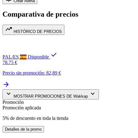
Crear Alerta
Comparativa de precios
trending_up
HISTÓRICO DE PRECIOS
check
PAL/ES
Disponible
78.75 €
Precio sin promoción: 82,89 €
arrow_forward
keyboard_arrow_down
keyboard_arrow_down
MOSTRAR PROMOCIONES DE Wakkap
Promoción
Promoción aplicada
5% de descuento en toda la tienda
Detalles de la promo