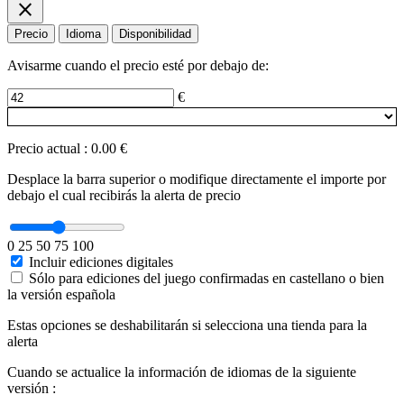
close
Precio
Idioma
Disponibilidad
Avisarme cuando el precio esté por debajo de:
€
Precio actual
:
0.00 €
Desplace la barra superior o modifique directamente el importe por
debajo el cual recibirás la alerta de precio
0
25
50
75
100
Incluir ediciones digitales
Sólo para ediciones del juego confirmadas en castellano o bien
la versión española
Estas opciones se deshabilitarán si selecciona una tienda para la
alerta
Cuando se actualice la información de idiomas de la siguiente
versión :