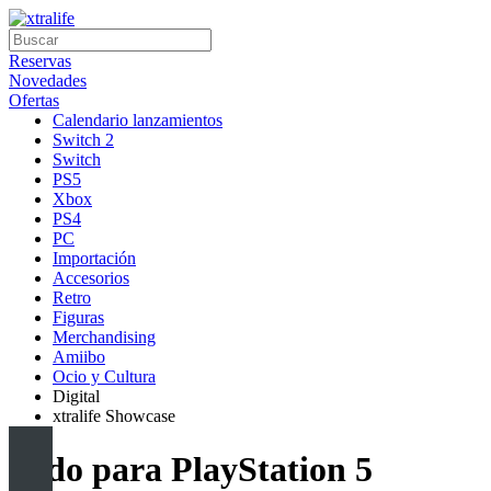
Reservas
Novedades
Ofertas
Calendario lanzamientos
Switch 2
Switch
PS5
Xbox
PS4
PC
Importación
Accesorios
Retro
Figuras
Merchandising
Amiibo
Ocio y Cultura
Digital
xtralife Showcase
Todo para PlayStation 5