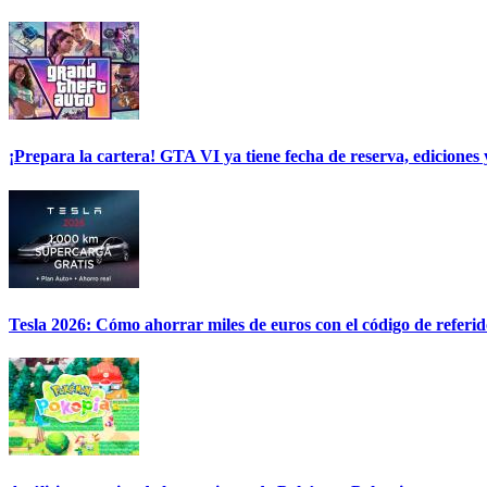
¡Prepara la cartera! GTA VI ya tiene fecha de reserva, ediciones 
Tesla 2026: Cómo ahorrar miles de euros con el código de referi