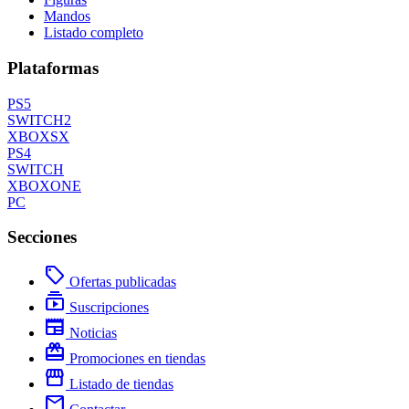
Mandos
Listado completo
Plataformas
PS5
SWITCH2
XBOXSX
PS4
SWITCH
XBOXONE
PC
Secciones
local_offer
Ofertas publicadas
subscriptions
Suscripciones
newspaper
Noticias
redeem
Promociones en tiendas
storefront
Listado de tiendas
mail