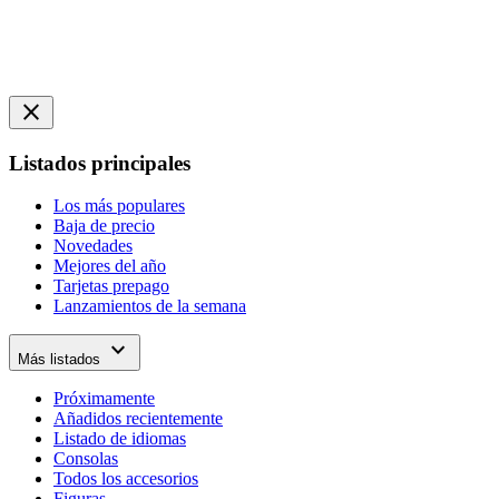
close
Listados principales
Los más populares
Baja de precio
Novedades
Mejores del año
Tarjetas prepago
Lanzamientos de la semana
expand_more
Más listados
Próximamente
Añadidos recientemente
Listado de idiomas
Consolas
Todos los accesorios
Figuras