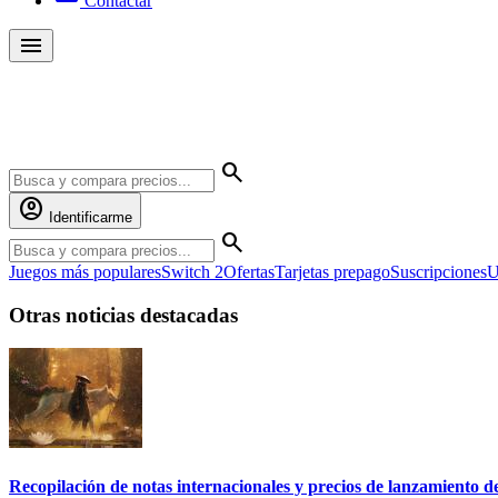
Contactar
menu
Yambalú
search
account_circle
Identificarme
search
Juegos más populares
Switch 2
Ofertas
Tarjetas prepago
Suscripciones
U
Otras noticias destacadas
Recopilación de notas internacionales y precios de lanzamiento d