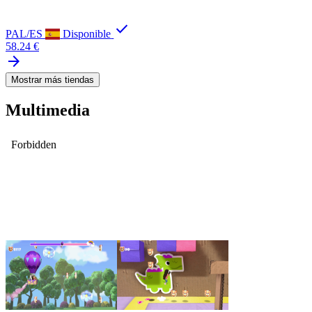
check
PAL/ES
Disponible
58.24 €
arrow_forward
Mostrar más tiendas
Multimedia