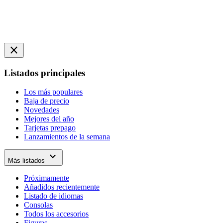
close
Listados principales
Los más populares
Baja de precio
Novedades
Mejores del año
Tarjetas prepago
Lanzamientos de la semana
expand_more
Más listados
Próximamente
Añadidos recientemente
Listado de idiomas
Consolas
Todos los accesorios
Figuras