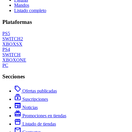
Mandos
Listado completo
Plataformas
PS5
SWITCH2
XBOXSX
PS4
SWITCH
XBOXONE
PC
Secciones
local_offer
Ofertas publicadas
subscriptions
Suscripciones
newspaper
Noticias
redeem
Promociones en tiendas
storefront
Listado de tiendas
mail