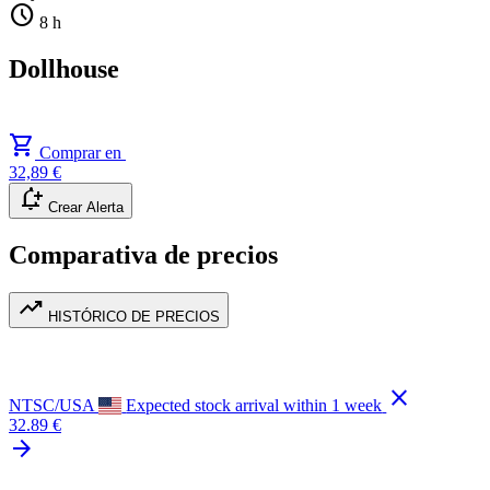
schedule
8 h
Dollhouse
shopping_cart
Comprar en
32,89 €
notification_add
Crear Alerta
Comparativa de precios
trending_up
HISTÓRICO DE PRECIOS
close
NTSC/USA
Expected stock arrival within 1 week
32.89 €
arrow_forward