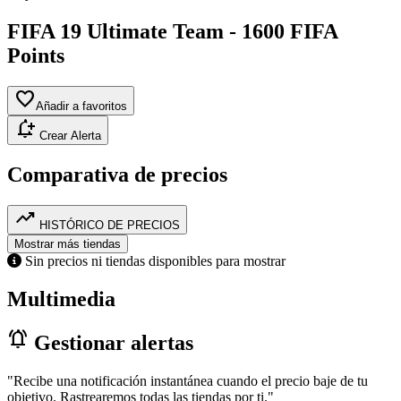
FIFA 19 Ultimate Team - 1600 FIFA
Points
favorite
Añadir a favoritos
notification_add
Crear Alerta
Comparativa de precios
trending_up
HISTÓRICO DE PRECIOS
Mostrar más tiendas
Sin precios ni tiendas disponibles para mostrar
Multimedia
notifications_active
Gestionar alertas
"Recibe una notificación instantánea cuando el precio baje de tu
objetivo. Rastrearemos todas las tiendas por ti."