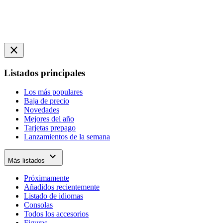
close
Listados principales
Los más populares
Baja de precio
Novedades
Mejores del año
Tarjetas prepago
Lanzamientos de la semana
expand_more
Más listados
Próximamente
Añadidos recientemente
Listado de idiomas
Consolas
Todos los accesorios
Figuras