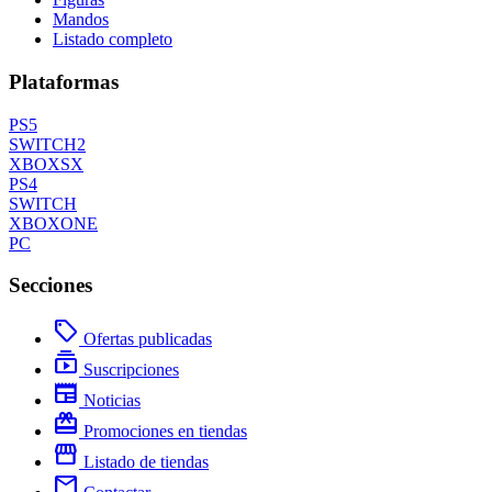
Mandos
Listado completo
Plataformas
PS5
SWITCH2
XBOXSX
PS4
SWITCH
XBOXONE
PC
Secciones
local_offer
Ofertas publicadas
subscriptions
Suscripciones
newspaper
Noticias
redeem
Promociones en tiendas
storefront
Listado de tiendas
mail