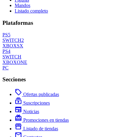
Mandos
Listado completo
Plataformas
PS5
SWITCH2
XBOXSX
PS4
SWITCH
XBOXONE
PC
Secciones
local_offer
Ofertas publicadas
subscriptions
Suscripciones
newspaper
Noticias
redeem
Promociones en tiendas
storefront
Listado de tiendas
mail