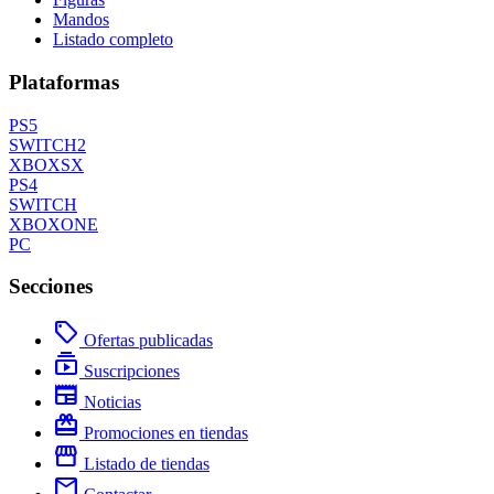
Mandos
Listado completo
Plataformas
PS5
SWITCH2
XBOXSX
PS4
SWITCH
XBOXONE
PC
Secciones
local_offer
Ofertas publicadas
subscriptions
Suscripciones
newspaper
Noticias
redeem
Promociones en tiendas
storefront
Listado de tiendas
mail