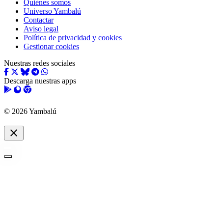
Quiénes somos
Universo Yambalú
Contactar
Aviso legal
Política de privacidad y cookies
Gestionar cookies
Nuestras redes sociales
Descarga nuestras apps
© 2026 Yambalú
close