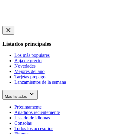
close
Listados principales
Los más populares
Baja de precio
Novedades
Mejores del año
Tarjetas prepago
Lanzamientos de la semana
expand_more
Más listados
Próximamente
Añadidos recientemente
Listado de idiomas
Consolas
Todos los accesorios
Figuras