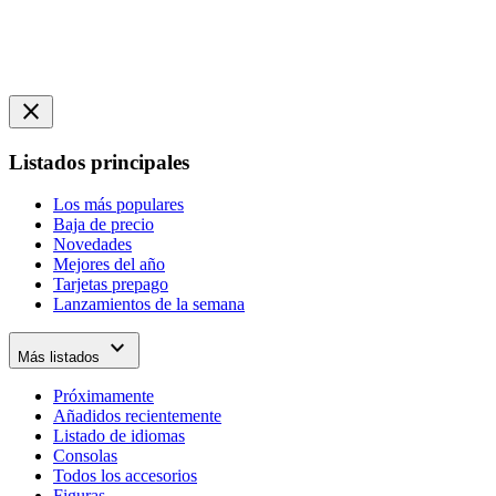
close
Listados principales
Los más populares
Baja de precio
Novedades
Mejores del año
Tarjetas prepago
Lanzamientos de la semana
expand_more
Más listados
Próximamente
Añadidos recientemente
Listado de idiomas
Consolas
Todos los accesorios
Figuras