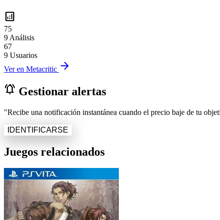
analytics
75
9 Análisis
67
9 Usuarios
arrow_forward
Ver en Metacritic
notifications_active
Gestionar alertas
"Recibe una notificación instantánea cuando el precio baje de tu objeti
IDENTIFICARSE
Juegos relacionados