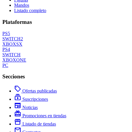
Mandos
Listado completo
Plataformas
PS5
SWITCH2
XBOXSX
PS4
SWITCH
XBOXONE
PC
Secciones
local_offer
Ofertas publicadas
subscriptions
Suscripciones
newspaper
Noticias
redeem
Promociones en tiendas
storefront
Listado de tiendas
mail