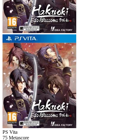
PS Vita
75
Metascore