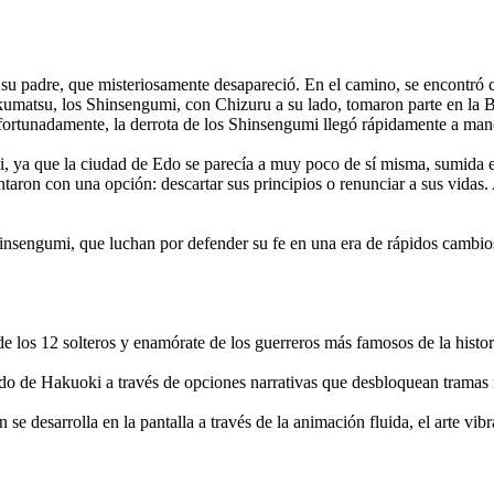
u padre, que misteriosamente desapareció. En el camino, se encontró c
akumatsu, los Shinsengumi, con Chizuru a su lado, tomaron parte en la 
rtunadamente, la derrota de los Shinsengumi llegó rápidamente a manos
, ya que la ciudad de Edo se parecía a muy poco de sí misma, sumida en
ron con una opción: descartar sus principios o renunciar a sus vidas. 
hinsengumi, que luchan por defender su fe en una era de rápidos cambios 
 los 12 solteros y enamórate de los guerreros más famosos de la histor
o de Hakuoki a través de opciones narrativas que desbloquean tramas ra
 se desarrolla en la pantalla a través de la animación fluida, el arte vib