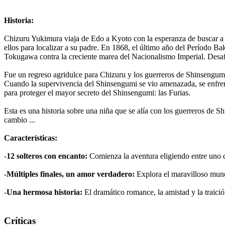
Historia:
Chizuru Yukimura viaja de Edo a Kyoto con la esperanza de buscar a s
ellos para localizar a su padre. En 1868, el último año del Período B
Tokugawa contra la creciente marea del Nacionalismo Imperial. Desafo
Fue un regreso agridulce para Chizuru y los guerreros de Shinsengumi
Cuando la supervivencia del Shinsengumi se vio amenazada, se enfrenta
para proteger el mayor secreto del Shinsengumi: las Furias.
Esta es una historia sobre una niña que se alía con los guerreros de S
cambio ...
Características:
-
12 solteros con encanto:
Comienza la aventura eligiendo entre uno de
-
Múltiples finales, un amor verdadero:
Explora el maravilloso mund
-
Una hermosa historia:
El dramático romance, la amistad y la traición
Críticas