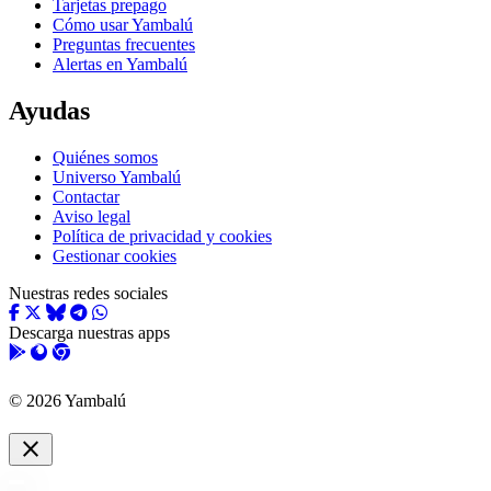
Tarjetas prepago
Cómo usar Yambalú
Preguntas frecuentes
Alertas en Yambalú
Ayudas
Quiénes somos
Universo Yambalú
Contactar
Aviso legal
Política de privacidad y cookies
Gestionar cookies
Nuestras redes sociales
Descarga nuestras apps
© 2026 Yambalú
close