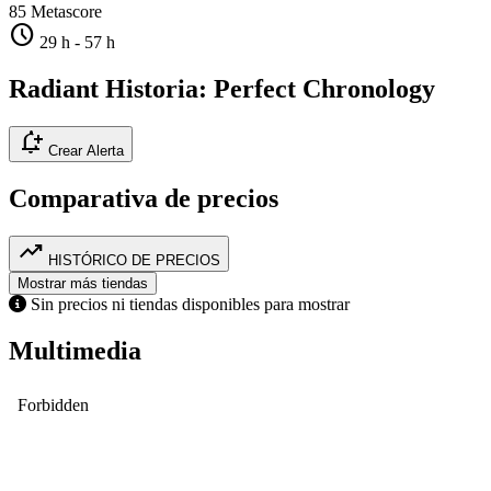
85
Metascore
schedule
29 h
-
57 h
Radiant Historia: Perfect Chronology
notification_add
Crear Alerta
Comparativa de precios
trending_up
HISTÓRICO DE PRECIOS
Mostrar más tiendas
Sin precios ni tiendas disponibles para mostrar
Multimedia