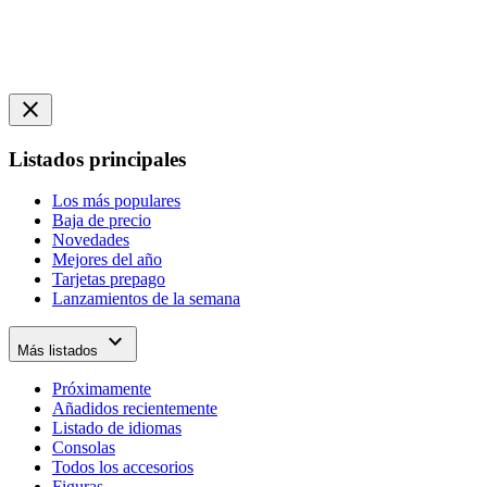
close
Listados principales
Los más populares
Baja de precio
Novedades
Mejores del año
Tarjetas prepago
Lanzamientos de la semana
expand_more
Más listados
Próximamente
Añadidos recientemente
Listado de idiomas
Consolas
Todos los accesorios
Figuras