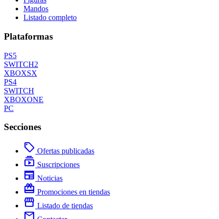
Mandos
Listado completo
Plataformas
PS5
SWITCH2
XBOXSX
PS4
SWITCH
XBOXONE
PC
Secciones
local_offer
Ofertas publicadas
subscriptions
Suscripciones
newspaper
Noticias
redeem
Promociones en tiendas
storefront
Listado de tiendas
mail