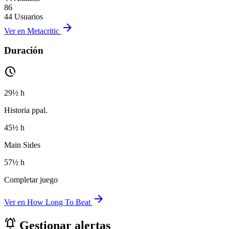
86
44 Usuarios
arrow_forward
Ver en Metacritic
Duración
pace
29½ h
Historia ppal.
45½ h
Main Sides
57½ h
Completar juego
arrow_forward
Ver en How Long To Beat
notifications_active
Gestionar alertas