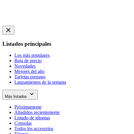
close
Listados principales
Los más populares
Baja de precio
Novedades
Mejores del año
Tarjetas prepago
Lanzamientos de la semana
expand_more
Más listados
Próximamente
Añadidos recientemente
Listado de idiomas
Consolas
Todos los accesorios
Figuras