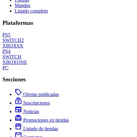
Mandos
Listado completo
Plataformas
PS5
SWITCH2
XBOXSX
PS4
SWITCH
XBOXONE
PC
Secciones
local_offer
Ofertas publicadas
subscriptions
Suscripciones
newspaper
Noticias
redeem
Promociones en tiendas
storefront
Listado de tiendas
mail