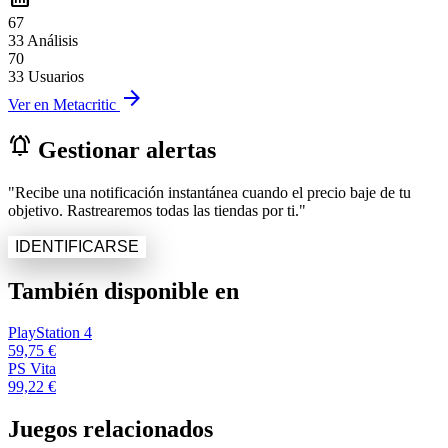
67
33 Análisis
70
33 Usuarios
arrow_forward
Ver en Metacritic
notifications_active
Gestionar alertas
"Recibe una notificación instantánea cuando el precio baje de tu
objetivo. Rastrearemos todas las tiendas por ti."
IDENTIFICARSE
También disponible en
PlayStation 4
59,75 €
PS Vita
99,22 €
Juegos relacionados