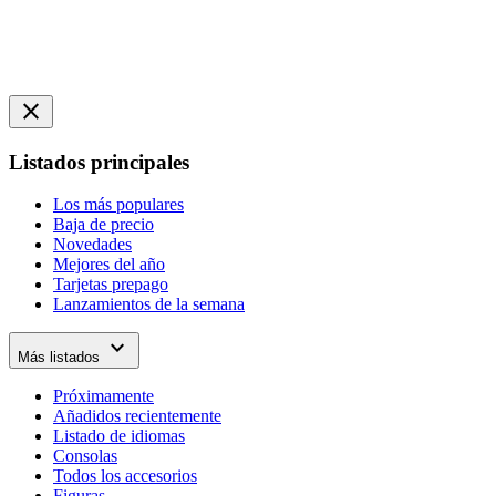
close
Listados principales
Los más populares
Baja de precio
Novedades
Mejores del año
Tarjetas prepago
Lanzamientos de la semana
expand_more
Más listados
Próximamente
Añadidos recientemente
Listado de idiomas
Consolas
Todos los accesorios
Figuras