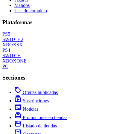
Mandos
Listado completo
Plataformas
PS5
SWITCH2
XBOXSX
PS4
SWITCH
XBOXONE
PC
Secciones
local_offer
Ofertas publicadas
subscriptions
Suscripciones
newspaper
Noticias
redeem
Promociones en tiendas
storefront
Listado de tiendas
mail