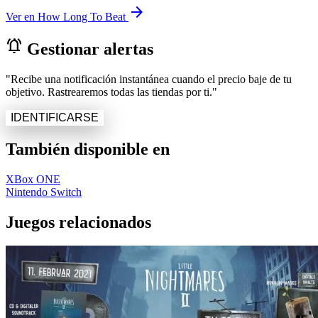
arrow_forward
Ver en How Long To Beat
notifications_active
Gestionar alertas
"Recibe una notificación instantánea cuando el precio baje de tu
objetivo. Rastrearemos todas las tiendas por ti."
IDENTIFICARSE
También disponible en
XBox ONE
Nintendo Switch
Juegos relacionados