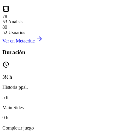
analytics
78
53 Análisis
80
52 Usuarios
arrow_forward
Ver en Metacritic
Duración
pace
3½ h
Historia ppal.
5 h
Main Sides
9 h
Completar juego