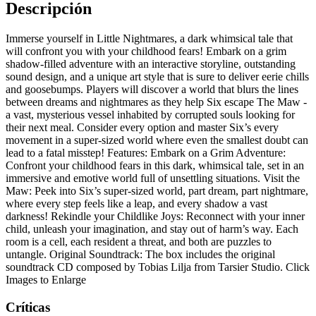
Descripción
Immerse yourself in Little Nightmares, a dark whimsical tale that
will confront you with your childhood fears! Embark on a grim
shadow-filled adventure with an interactive storyline, outstanding
sound design, and a unique art style that is sure to deliver eerie chills
and goosebumps. Players will discover a world that blurs the lines
between dreams and nightmares as they help Six escape The Maw -
a vast, mysterious vessel inhabited by corrupted souls looking for
their next meal. Consider every option and master Six’s every
movement in a super-sized world where even the smallest doubt can
lead to a fatal misstep! Features: Embark on a Grim Adventure:
Confront your childhood fears in this dark, whimsical tale, set in an
immersive and emotive world full of unsettling situations. Visit the
Maw: Peek into Six’s super-sized world, part dream, part nightmare,
where every step feels like a leap, and every shadow a vast
darkness! Rekindle your Childlike Joys: Reconnect with your inner
child, unleash your imagination, and stay out of harm’s way. Each
room is a cell, each resident a threat, and both are puzzles to
untangle. Original Soundtrack: The box includes the original
soundtrack CD composed by Tobias Lilja from Tarsier Studio. Click
Images to Enlarge
Críticas