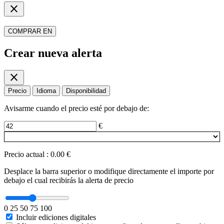
close
COMPRAR EN
Crear nueva alerta
close
Precio
Idioma
Disponibilidad
Avisarme cuando el precio esté por debajo de:
€
Precio actual
:
0.00 €
Desplace la barra superior o modifique directamente el importe por
debajo el cual recibirás la alerta de precio
0
25
50
75
100
Incluir ediciones digitales