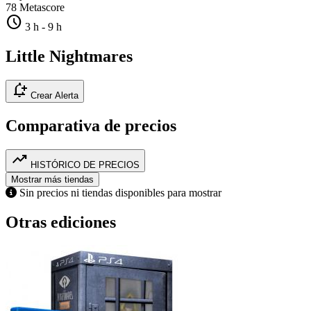
78
Metascore
schedule
3 h
-
9 h
Little Nightmares
notification_add
Crear Alerta
Comparativa de precios
trending_up
HISTÓRICO DE PRECIOS
Mostrar más tiendas
Sin precios ni tiendas disponibles para mostrar
Otras ediciones