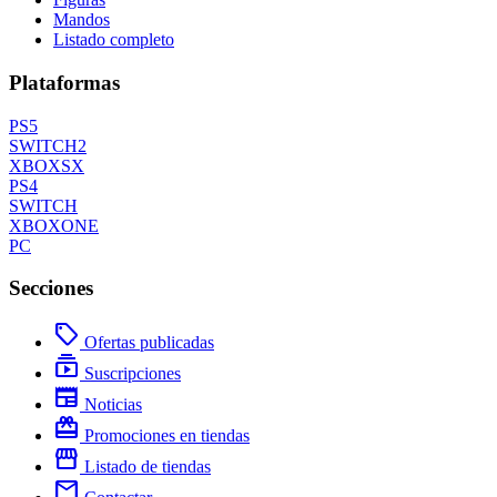
Mandos
Listado completo
Plataformas
PS5
SWITCH2
XBOXSX
PS4
SWITCH
XBOXONE
PC
Secciones
local_offer
Ofertas publicadas
subscriptions
Suscripciones
newspaper
Noticias
redeem
Promociones en tiendas
storefront
Listado de tiendas
mail