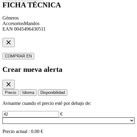
FICHA TÉCNICA
Géneros
Accesorios
Mandos
EAN
0045496430511
close
COMPRAR EN
Crear nueva alerta
close
Precio
Idioma
Disponibilidad
Avisarme cuando el precio esté por debajo de:
€
Precio actual
:
0.00 €