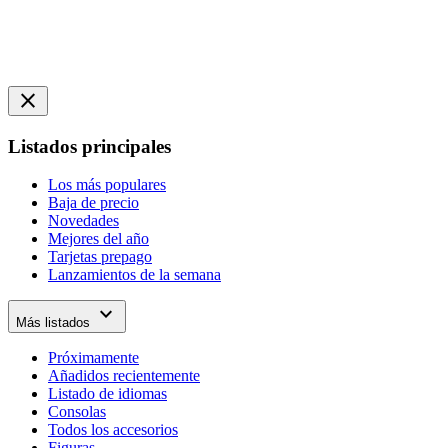
close
Listados principales
Los más populares
Baja de precio
Novedades
Mejores del año
Tarjetas prepago
Lanzamientos de la semana
expand_more
Más listados
Próximamente
Añadidos recientemente
Listado de idiomas
Consolas
Todos los accesorios
Figuras