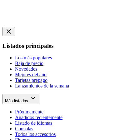
close
Listados principales
Los más populares
Baja de precio
Novedades
Mejores del año
Tarjetas prepago
Lanzamientos de la semana
expand_more
Más listados
Próximamente
Añadidos recientemente
Listado de idiomas
Consolas
Todos los accesorios
Figuras