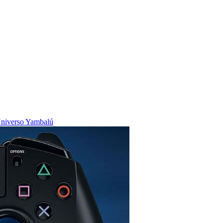
niverso Yambalú