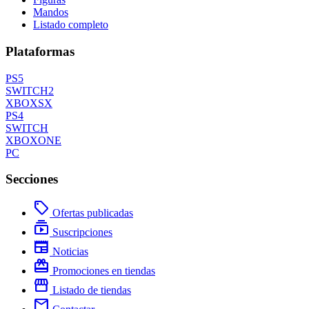
Mandos
Listado completo
Plataformas
PS5
SWITCH2
XBOXSX
PS4
SWITCH
XBOXONE
PC
Secciones
local_offer
Ofertas publicadas
subscriptions
Suscripciones
newspaper
Noticias
redeem
Promociones en tiendas
storefront
Listado de tiendas
mail