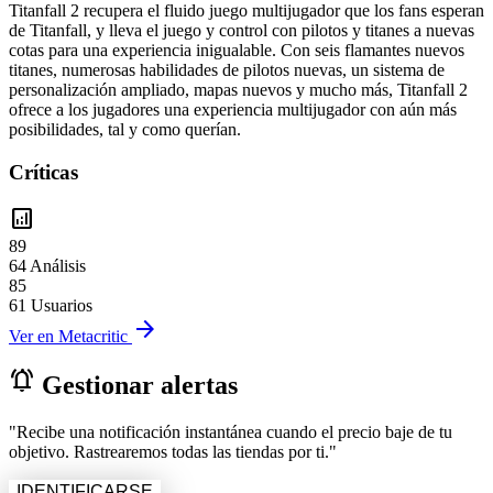
Titanfall 2 recupera el fluido juego multijugador que los fans esperan
de Titanfall, y lleva el juego y control con pilotos y titanes a nuevas
cotas para una experiencia inigualable. Con seis flamantes nuevos
titanes, numerosas habilidades de pilotos nuevas, un sistema de
personalización ampliado, mapas nuevos y mucho más, Titanfall 2
ofrece a los jugadores una experiencia multijugador con aún más
posibilidades, tal y como querían.
Críticas
analytics
89
64 Análisis
85
61 Usuarios
arrow_forward
Ver en Metacritic
notifications_active
Gestionar alertas
"Recibe una notificación instantánea cuando el precio baje de tu
objetivo. Rastrearemos todas las tiendas por ti."
IDENTIFICARSE