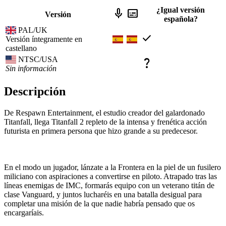
¿Igual versión
mic
subtitles
Versión
española?
PAL/UK
check
Versión íntegramente en
castellano
NTSC/USA
question_mark
Sin información
Descripción
De Respawn Entertainment, el estudio creador del galardonado
Titanfall, llega Titanfall 2 repleto de la intensa y frenética acción
futurista en primera persona que hizo grande a su predecesor.
En el modo un jugador, lánzate a la Frontera en la piel de un fusilero
miliciano con aspiraciones a convertirse en piloto. Atrapado tras las
líneas enemigas de IMC, formarás equipo con un veterano titán de
clase Vanguard, y juntos lucharéis en una batalla desigual para
completar una misión de la que nadie habría pensado que os
encargaríais.