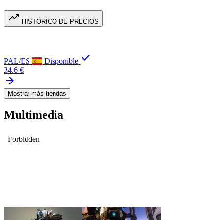
trending_up
HISTÓRICO DE PRECIOS
check
PAL/ES
Disponible
34.6 €
arrow_forward
Mostrar más tiendas
Multimedia