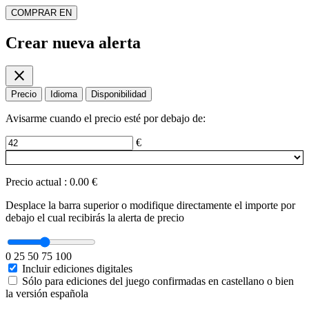
COMPRAR EN
Crear nueva alerta
close
Precio
Idioma
Disponibilidad
Avisarme cuando el precio esté por debajo de:
€
Precio actual
:
0.00 €
Desplace la barra superior o modifique directamente el importe por
debajo el cual recibirás la alerta de precio
0
25
50
75
100
Incluir ediciones digitales
Sólo para ediciones del juego confirmadas en castellano o bien
la versión española