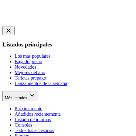
close
Listados principales
Los más populares
Baja de precio
Novedades
Mejores del año
Tarjetas prepago
Lanzamientos de la semana
expand_more
Más listados
Próximamente
Añadidos recientemente
Listado de idiomas
Consolas
Todos los accesorios
Figuras