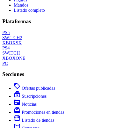
Mandos
Listado completo
Plataformas
PS5
SWITCH2
XBOXSX
PS4
SWITCH
XBOXONE
PC
Secciones
local_offer
Ofertas publicadas
subscriptions
Suscripciones
newspaper
Noticias
redeem
Promociones en tiendas
storefront
Listado de tiendas
mail