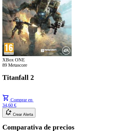
XBox ONE
89
Metascore
Titanfall 2
shopping_cart
Comprar en
34,60 €
notification_add
Crear Alerta
Comparativa de precios