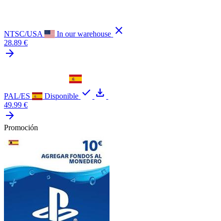
close
NTSC/USA
In our warehouse
28.89 €
arrow_forward
check
download
PAL/ES
Disponible
49.99 €
arrow_forward
Promoción