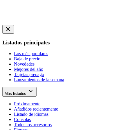
close
Listados principales
Los más populares
Baja de precio
Novedades
Mejores del año
Tarjetas prepago
Lanzamientos de la semana
expand_more
Más listados
Próximamente
Añadidos recientemente
Listado de idiomas
Consolas
Todos los accesorios
Figuras