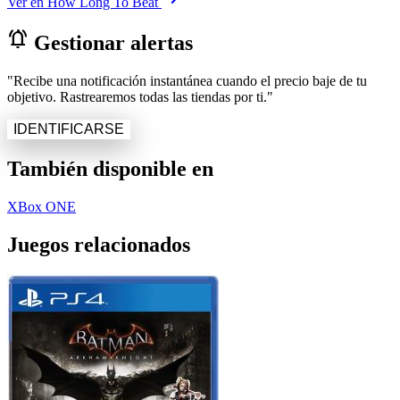
Ver en How Long To Beat
notifications_active
Gestionar alertas
"Recibe una notificación instantánea cuando el precio baje de tu
objetivo. Rastrearemos todas las tiendas por ti."
IDENTIFICARSE
También disponible en
XBox ONE
Juegos relacionados