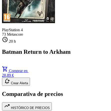
PlayStation 4
73
Metascore
schedule
20 h
Batman Return to Arkham
shopping_cart
Comprar en
28,89 €
notification_add
Crear Alerta
Comparativa de precios
trending_up
HISTÓRICO DE PRECIOS