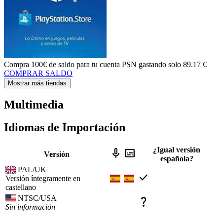
Compra
100€ de saldo
para tu cuenta PSN gastando solo
89.17 €
COMPRAR SALDO
Mostrar más tiendas
Multimedia
Idiomas de Importación
¿Igual versión
mic
subtitles
Versión
española?
PAL/UK
check
Versión íntegramente en
castellano
NTSC/USA
question_mark
Sin información