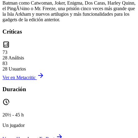
Batman como Catwoman, Joker, Enigma, Dos Caras, Harley Quinn,
el PingÃ¼ino o Mr. Freeze, una prisión cinco veces más grande que
la Isla Arkham y nuevos artilugios y más funcionalidades para los
gadgets de la edición anterior.
Críticas
analytics
73
28 Análisis
83
28 Usuarios
arrow_forward
Ver en Metacritic
Duración
pace
20½ - 45 h
Un jugador
arrow_forward