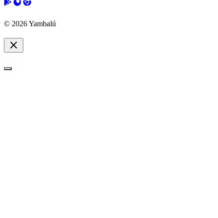
© 2026 Yambalú
close