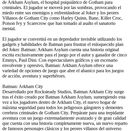
de Arkham Asylum, el hospital psiquiátrico de Gotham para
criminales. El jugador se moverá por las sombras, provocando el
miedo entre sus enemigos y enfrentándose al Joker y los peores
Villanos de Gotham City como Harley Quinn, Bane, Killer Croc,
Poison Ivy y Scarecrow que han tomado al asalto el sanatorio
mental.
El jugador se convertirá en un depredador invisible utilizando los
gadgets y habilidades de Batman para frustrar el enloquecido plan
del Joker. Batman: Arkham Asylum cuenta una historia original
escrita exclusivamente para el juego por el autor y ganador de cinco
Emmys, Paul Dini. Con espectaculares gráficos y un escenario
envolvente y opresivo, Batman: Arkham Asylum ofrece una
variedad de opciones de juego que abre el abanico para los juegos
de acción, aventura y superhéroes.
Batman: Arkham City
Desarrollado por Rocksteady Studios, Batman Arkham City surge
tras el éxito creado por Batman Arkham Asylum, sumergiendo esta
vez a los jugadores dentro de Arkham City, el nuevo hogar de
máxima seguridad para todos los peligrosos gángsters y dementes
cerebros criminales de Gotham City. Prepárate para una trepidante
aventura con un juego extremadamente avanzado y de gran calidad
que cuenta con una historia completamente nueva, un nuevo reparto
de famosos personajes clásicos y los peores villanos del universo