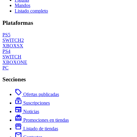
Mandos
Listado completo
Plataformas
PS5
SWITCH2
XBOXSX
PS4
SWITCH
XBOXONE
PC
Secciones
local_offer
Ofertas publicadas
subscriptions
Suscripciones
newspaper
Noticias
redeem
Promociones en tiendas
storefront
Listado de tiendas
mail