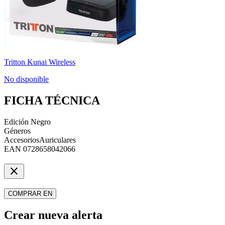
Tritton Kunai Wireless
No disponible
FICHA TÉCNICA
Edición
Negro
Géneros
Accesorios
Auriculares
EAN
0728658042066
close
COMPRAR EN
Crear nueva alerta