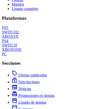
Mandos
Listado completo
Plataformas
PS5
SWITCH2
XBOXSX
PS4
SWITCH
XBOXONE
PC
Secciones
local_offer
Ofertas publicadas
subscriptions
Suscripciones
newspaper
Noticias
redeem
Promociones en tiendas
storefront
Listado de tiendas
mail