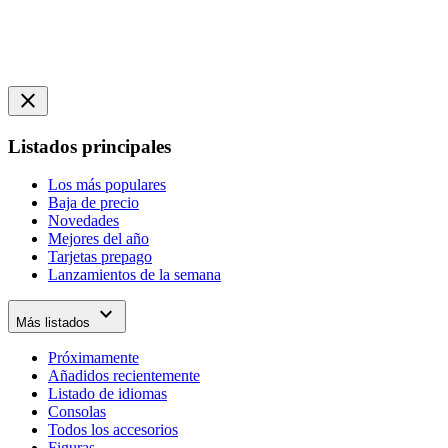
close
Listados principales
Los más populares
Baja de precio
Novedades
Mejores del año
Tarjetas prepago
Lanzamientos de la semana
expand_more
Más listados
Próximamente
Añadidos recientemente
Listado de idiomas
Consolas
Todos los accesorios
Figuras