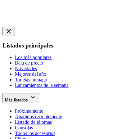
close
Listados principales
Los más populares
Baja de precio
Novedades
Mejores del año
Tarjetas prepago
Lanzamientos de la semana
expand_more
Más listados
Próximamente
Añadidos recientemente
Listado de idiomas
Consolas
Todos los accesorios
Figuras