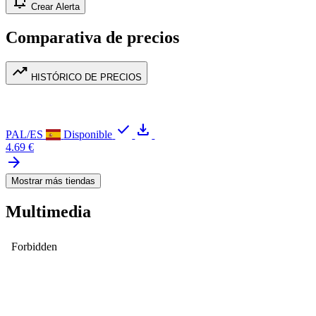
notification_add
Crear Alerta
Comparativa de precios
trending_up
HISTÓRICO DE PRECIOS
check
download
PAL/ES
Disponible
4.69 €
arrow_forward
Mostrar más tiendas
Multimedia