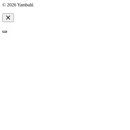
© 2026 Yambalú
close