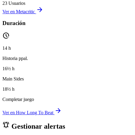
23 Usuarios
arrow_forward
Ver en Metacritic
Duración
pace
14 h
Historia ppal.
16½ h
Main Sides
18½ h
Completar juego
arrow_forward
Ver en How Long To Beat
notifications_active
Gestionar alertas