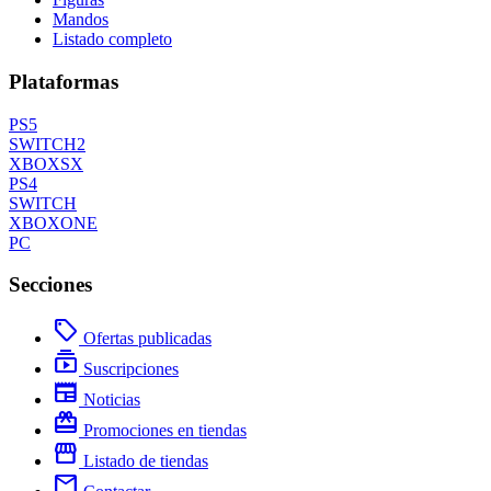
Mandos
Listado completo
Plataformas
PS5
SWITCH2
XBOXSX
PS4
SWITCH
XBOXONE
PC
Secciones
local_offer
Ofertas publicadas
subscriptions
Suscripciones
newspaper
Noticias
redeem
Promociones en tiendas
storefront
Listado de tiendas
mail