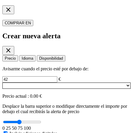
close
COMPRAR EN
Crear nueva alerta
close
Precio
Idioma
Disponibilidad
Avisarme cuando el precio esté por debajo de:
€
Precio actual
:
0.00 €
Desplace la barra superior o modifique directamente el importe por
debajo el cual recibirás la alerta de precio
0
25
50
75
100