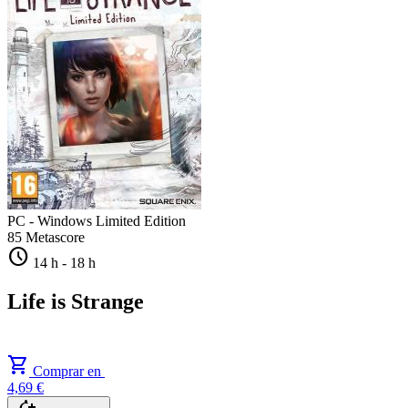
PC - Windows
Limited Edition
85
Metascore
schedule
14 h
-
18 h
Life is Strange
shopping_cart
Comprar en
4,69 €