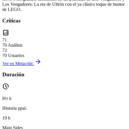
Los Vengadores: La era de Ultrón con el ya clásico toque de humor
de LEGO.
Críticas
analytics
71
70 Análisis
72
70 Usuarios
arrow_forward
Ver en Metacritic
Duración
pace
8½ h
Historia ppal.
19 h
Main Sides