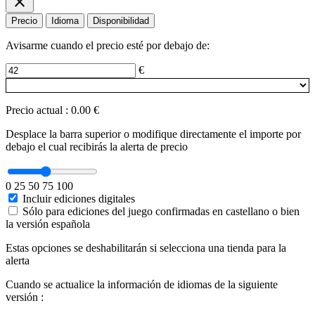
close
Precio
Idioma
Disponibilidad
Avisarme cuando el precio esté por debajo de:
€
Precio actual
:
0.00 €
Desplace la barra superior o modifique directamente el importe por
debajo el cual recibirás la alerta de precio
0
25
50
75
100
Incluir ediciones digitales
Sólo para ediciones del juego confirmadas en castellano o bien
la versión española
Estas opciones se deshabilitarán si selecciona una tienda para la
alerta
Cuando se actualice la información de idiomas de la siguiente
versión :