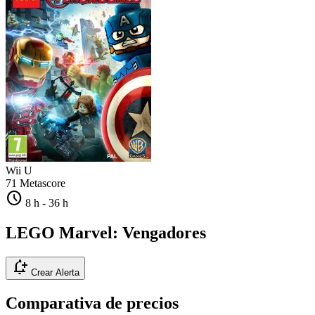
Wii U
71
Metascore
schedule
8 h
-
36 h
LEGO Marvel: Vengadores
notification_add
Crear Alerta
Comparativa de precios