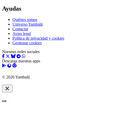
Ayudas
Quiénes somos
Universo Yambalú
Contactar
Aviso legal
Política de privacidad y cookies
Gestionar cookies
Nuestras redes sociales
Descarga nuestras apps
© 2026 Yambalú
close