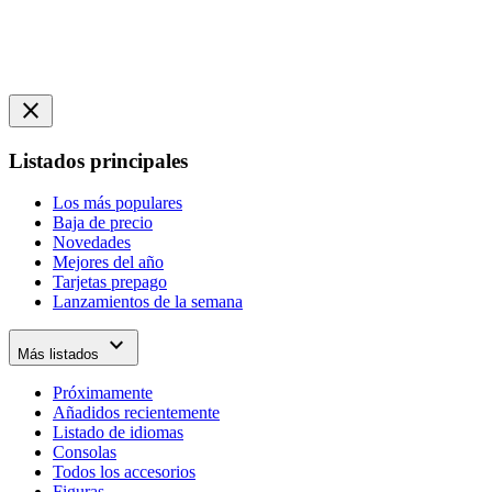
close
Listados principales
Los más populares
Baja de precio
Novedades
Mejores del año
Tarjetas prepago
Lanzamientos de la semana
expand_more
Más listados
Próximamente
Añadidos recientemente
Listado de idiomas
Consolas
Todos los accesorios
Figuras