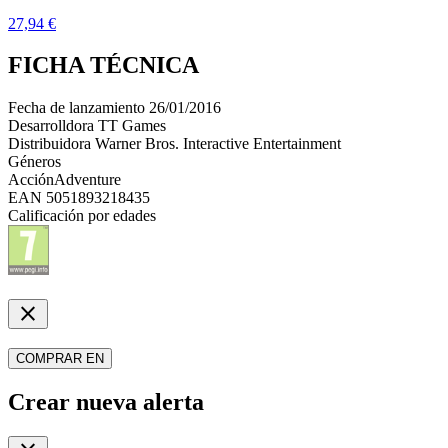
27,94 €
FICHA TÉCNICA
Fecha de lanzamiento
26/01/2016
Desarrolldora
TT Games
Distribuidora
Warner Bros. Interactive Entertainment
Géneros
Acción
Adventure
EAN
5051893218435
Calificación por edades
close
COMPRAR EN
Crear nueva alerta