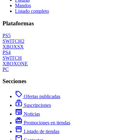
Mandos
Listado completo
Plataformas
PS5
SWITCH2
XBOXSX
PS4
SWITCH
XBOXONE
PC
Secciones
local_offer
Ofertas publicadas
subscriptions
Suscripciones
newspaper
Noticias
redeem
Promociones en tiendas
storefront
Listado de tiendas
mail