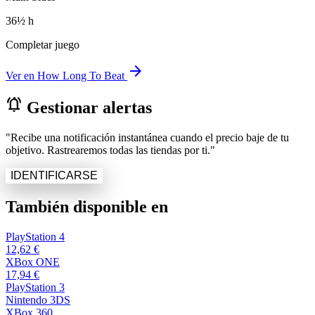
36½ h
Completar juego
arrow_forward
Ver en How Long To Beat
notifications_active
Gestionar alertas
"Recibe una notificación instantánea cuando el precio baje de tu
objetivo. Rastrearemos todas las tiendas por ti."
IDENTIFICARSE
También disponible en
PlayStation 4
12,62 €
XBox ONE
17,94 €
PlayStation 3
Nintendo 3DS
XBox 360