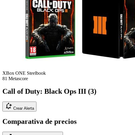
XBox ONE
Steelbook
81
Metascore
Call of Duty: Black Ops III (3)
notification_add
Crear Alerta
Comparativa de precios