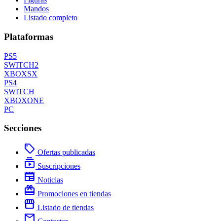
Mandos
Listado completo
Plataformas
PS5
SWITCH2
XBOXSX
PS4
SWITCH
XBOXONE
PC
Secciones
local_offer
Ofertas publicadas
subscriptions
Suscripciones
newspaper
Noticias
redeem
Promociones en tiendas
storefront
Listado de tiendas
mail