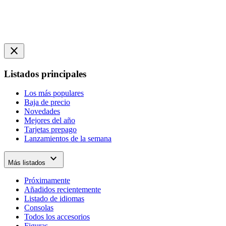
close
Listados principales
Los más populares
Baja de precio
Novedades
Mejores del año
Tarjetas prepago
Lanzamientos de la semana
expand_more
Más listados
Próximamente
Añadidos recientemente
Listado de idiomas
Consolas
Todos los accesorios
Figuras