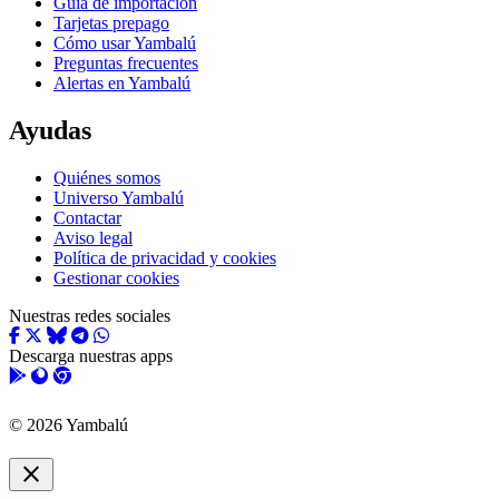
Guía de importación
Tarjetas prepago
Cómo usar Yambalú
Preguntas frecuentes
Alertas en Yambalú
Ayudas
Quiénes somos
Universo Yambalú
Contactar
Aviso legal
Política de privacidad y cookies
Gestionar cookies
Nuestras redes sociales
Descarga nuestras apps
© 2026 Yambalú
close