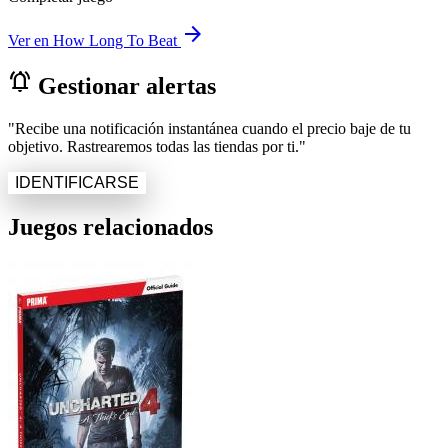
arrow_forward
Ver en How Long To Beat
notifications_active
Gestionar alertas
"Recibe una notificación instantánea cuando el precio baje de tu
objetivo. Rastrearemos todas las tiendas por ti."
IDENTIFICARSE
Juegos relacionados