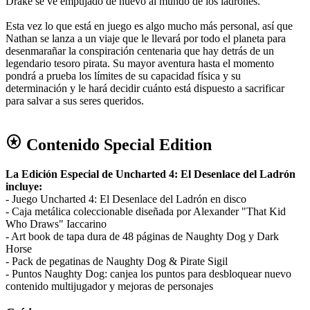
Drake se ve empujado de nuevo al mundo de los ladrones.
Esta vez lo que está en juego es algo mucho más personal, así que
Nathan se lanza a un viaje que le llevará por todo el planeta para
desenmarañar la conspiración centenaria que hay detrás de un
legendario tesoro pirata. Su mayor aventura hasta el momento
pondrá a prueba los límites de su capacidad física y su
determinación y le hará decidir cuánto está dispuesto a sacrificar
para salvar a sus seres queridos.
stars
Contenido Special Edition
La Edición Especial de Uncharted 4: El Desenlace del Ladrón
incluye:
- Juego Uncharted 4: El Desenlace del Ladrón en disco
- Caja metálica coleccionable diseñada por Alexander "That Kid
Who Draws" Iaccarino
- Art book de tapa dura de 48 páginas de Naughty Dog y Dark
Horse
- Pack de pegatinas de Naughty Dog & Pirate Sigil
- Puntos Naughty Dog: canjea los puntos para desbloquear nuevo
contenido multijugador y mejoras de personajes