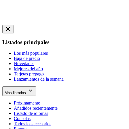
close
Listados principales
Los más populares
Baja de precio
Novedades
Mejores del año
Tarjetas prepago
Lanzamientos de la semana
expand_more
Más listados
Próximamente
Añadidos recientemente
Listado de idiomas
Consolas
Todos los accesorios
Figuras