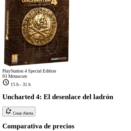
PlayStation 4
Special Edition
93
Metascore
schedule
15 h
-
31 h
Uncharted 4: El desenlace del ladrón
notification_add
Crear Alerta
Comparativa de precios