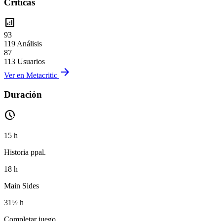
Críticas
analytics
93
119 Análisis
87
113 Usuarios
arrow_forward
Ver en Metacritic
Duración
pace
15 h
Historia ppal.
18 h
Main Sides
31½ h
Completar juego