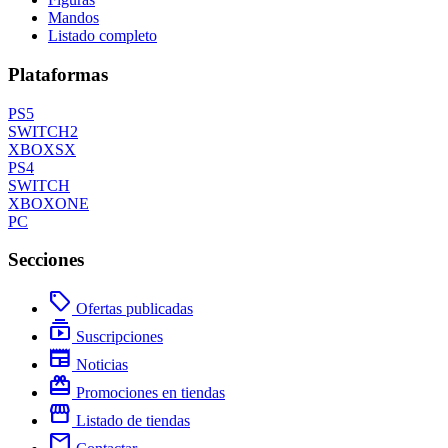
Mandos
Listado completo
Plataformas
PS5
SWITCH2
XBOXSX
PS4
SWITCH
XBOXONE
PC
Secciones
local_offer
Ofertas publicadas
subscriptions
Suscripciones
newspaper
Noticias
redeem
Promociones en tiendas
storefront
Listado de tiendas
mail