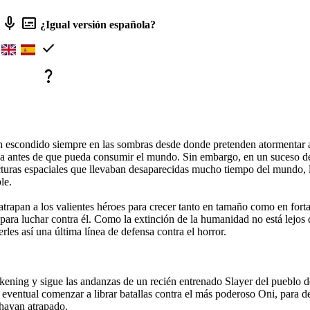
mic
subtitles
¿Igual versión española?
check
question_mark
condido siempre en las sombras desde donde pretenden atormentar a la 
ca antes de que pueda consumir el mundo. Sin embargo, en un suceso d
racturas espaciales que llevaban desaparecidas mucho tiempo del mundo, 
le.
rapan a los valientes héroes para crecer tanto en tamaño como en forta
 para luchar contra él. Como la extinción de la humanidad no está lejos 
les así una última línea de defensa contra el horror.
ing y sigue las andanzas de un recién entrenado Slayer del pueblo de 
a eventual comenzar a librar batallas contra el más poderoso Oni, para 
 hayan atrapado.