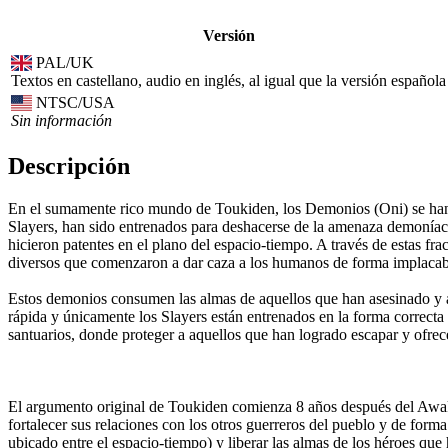
Versión
PAL/UK
Textos en castellano, audio en inglés, al igual que la versión española
NTSC/USA
Sin información
Descripción
En el sumamente rico mundo de Toukiden, los Demonios (Oni) se han es
Slayers, han sido entrenados para deshacerse de la amenaza demonía
hicieron patentes en el plano del espacio-tiempo. A través de estas f
diversos que comenzaron a dar caza a los humanos de forma implacab
Estos demonios consumen las almas de aquellos que han asesinado y at
rápida y únicamente los Slayers están entrenados en la forma correcta
santuarios, donde proteger a aquellos que han logrado escapar y ofrecer
El argumento original de Toukiden comienza 8 años después del Awaken
fortalecer sus relaciones con los otros guerreros del pueblo y de form
ubicado entre el espacio-tiempo) y liberar las almas de los héroes que