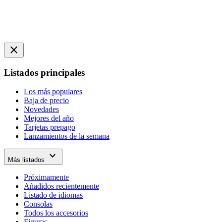
close
Listados principales
Los más populares
Baja de precio
Novedades
Mejores del año
Tarjetas prepago
Lanzamientos de la semana
expand_more
Más listados
Próximamente
Añadidos recientemente
Listado de idiomas
Consolas
Todos los accesorios
Figuras