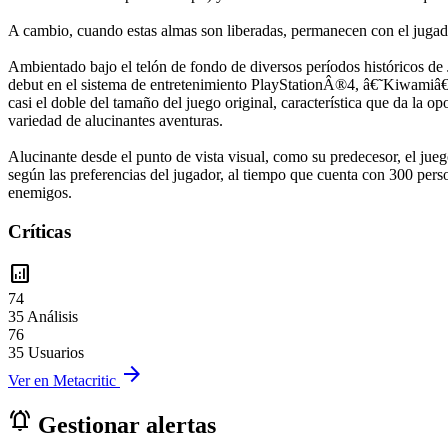
A cambio, cuando estas almas son liberadas, permanecen con el jugado
Ambientado bajo el telón de fondo de diversos períodos históricos de
debut en el sistema de entretenimiento PlayStationÂ®4, â€˜Kiwamiâ€™
casi el doble del tamaño del juego original, característica que da la 
variedad de alucinantes aventuras.
Alucinante desde el punto de vista visual, como su predecesor, el jue
según las preferencias del jugador, al tiempo que cuenta con 300 perso
enemigos.
Críticas
analytics
74
35 Análisis
76
35 Usuarios
arrow_forward
Ver en Metacritic
notifications_active
Gestionar alertas