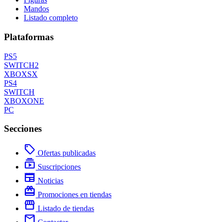
Mandos
Listado completo
Plataformas
PS5
SWITCH2
XBOXSX
PS4
SWITCH
XBOXONE
PC
Secciones
local_offer
Ofertas publicadas
subscriptions
Suscripciones
newspaper
Noticias
redeem
Promociones en tiendas
storefront
Listado de tiendas
mail