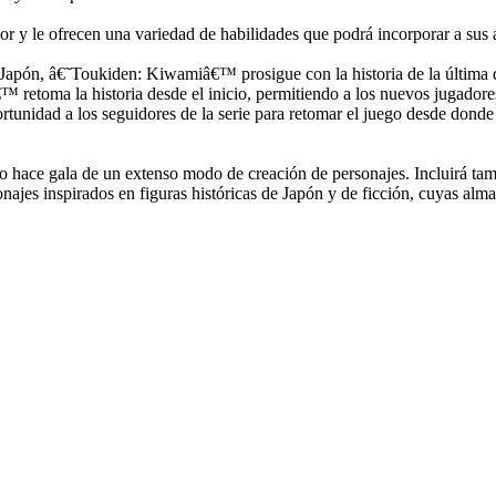
r y le ofrecen una variedad de habilidades que podrá incorporar a sus 
 Japón, â€˜Toukiden: Kiwamiâ€™ prosigue con la historia de la última 
 retoma la historia desde el inicio, permitiendo a los nuevos jugador
oportunidad a los seguidores de la serie para retomar el juego desde do
go hace gala de un extenso modo de creación de personajes. Incluirá ta
najes inspirados en figuras históricas de Japón y de ficción, cuyas alma