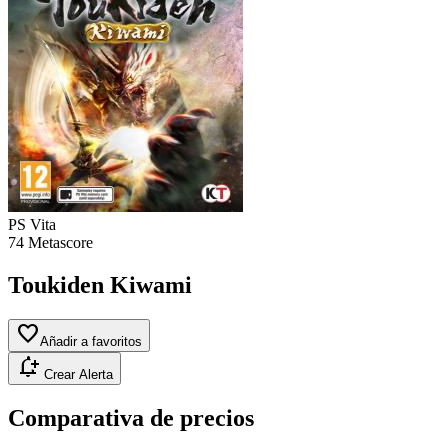
PS Vita
74
Metascore
Toukiden Kiwami
favorite
Añadir a favoritos
notification_add
Crear Alerta
Comparativa de precios