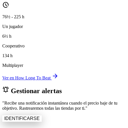
pace
76½ - 225 h
Un jugador
6½ h
Cooperativo
134 h
Multiplayer
arrow_forward
Ver en How Long To Beat
notifications_active
Gestionar alertas
"Recibe una notificación instantánea cuando el precio baje de tu
objetivo. Rastrearemos todas las tiendas por ti."
IDENTIFICARSE