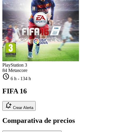
PlayStation 3
84
Metascore
schedule
6 h
-
134 h
FIFA 16
notification_add
Crear Alerta
Comparativa de precios