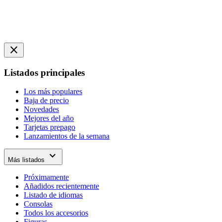
close
Listados principales
Los más populares
Baja de precio
Novedades
Mejores del año
Tarjetas prepago
Lanzamientos de la semana
expand_more
Más listados
Próximamente
Añadidos recientemente
Listado de idiomas
Consolas
Todos los accesorios
Figuras