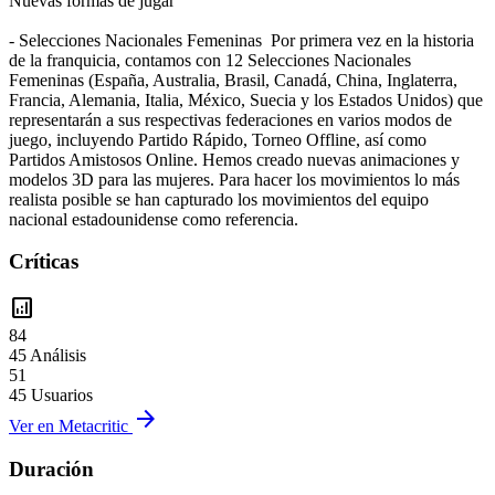
Nuevas formas de jugar
- Selecciones Nacionales Femeninas Por primera vez en la historia
de la franquicia, contamos con 12 Selecciones Nacionales
Femeninas (España, Australia, Brasil, Canadá, China, Inglaterra,
Francia, Alemania, Italia, México, Suecia y los Estados Unidos) que
representarán a sus respectivas federaciones en varios modos de
juego, incluyendo Partido Rápido, Torneo Offline, así como
Partidos Amistosos Online. Hemos creado nuevas animaciones y
modelos 3D para las mujeres. Para hacer los movimientos lo más
realista posible se han capturado los movimientos del equipo
nacional estadounidense como referencia.
Críticas
analytics
84
45 Análisis
51
45 Usuarios
arrow_forward
Ver en Metacritic
Duración