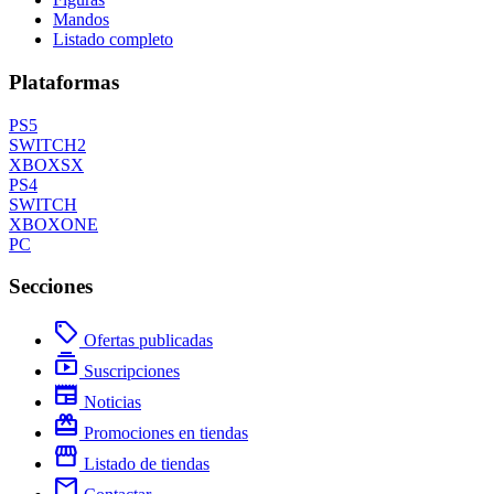
Mandos
Listado completo
Plataformas
PS5
SWITCH2
XBOXSX
PS4
SWITCH
XBOXONE
PC
Secciones
local_offer
Ofertas publicadas
subscriptions
Suscripciones
newspaper
Noticias
redeem
Promociones en tiendas
storefront
Listado de tiendas
mail