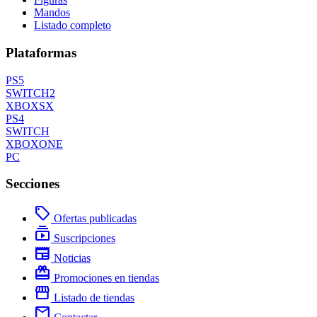
Mandos
Listado completo
Plataformas
PS5
SWITCH2
XBOXSX
PS4
SWITCH
XBOXONE
PC
Secciones
local_offer
Ofertas publicadas
subscriptions
Suscripciones
newspaper
Noticias
redeem
Promociones en tiendas
storefront
Listado de tiendas
mail