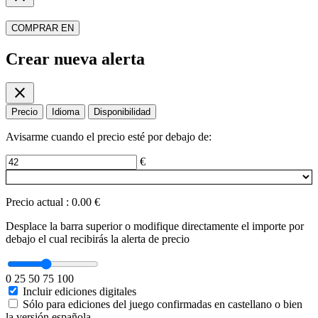
COMPRAR EN
Crear nueva alerta
close
Precio
Idioma
Disponibilidad
Avisarme cuando el precio esté por debajo de:
€
Precio actual
:
0.00 €
Desplace la barra superior o modifique directamente el importe por
debajo el cual recibirás la alerta de precio
0
25
50
75
100
Incluir ediciones digitales
Sólo para ediciones del juego confirmadas en castellano o bien
la versión española