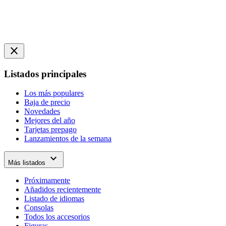
close
Listados principales
Los más populares
Baja de precio
Novedades
Mejores del año
Tarjetas prepago
Lanzamientos de la semana
expand_more
Más listados
Próximamente
Añadidos recientemente
Listado de idiomas
Consolas
Todos los accesorios
Figuras