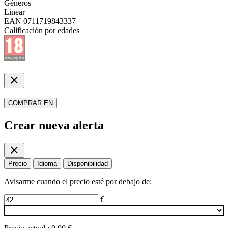
Géneros
Linear
EAN
0711719843337
Calificación por edades
close
COMPRAR EN
Crear nueva alerta
close
Precio
Idioma
Disponibilidad
Avisarme cuando el precio esté por debajo de:
€