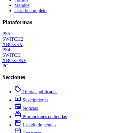
Mandos
Listado completo
Plataformas
PS5
SWITCH2
XBOXSX
PS4
SWITCH
XBOXONE
PC
Secciones
local_offer
Ofertas publicadas
subscriptions
Suscripciones
newspaper
Noticias
redeem
Promociones en tiendas
storefront
Listado de tiendas
mail