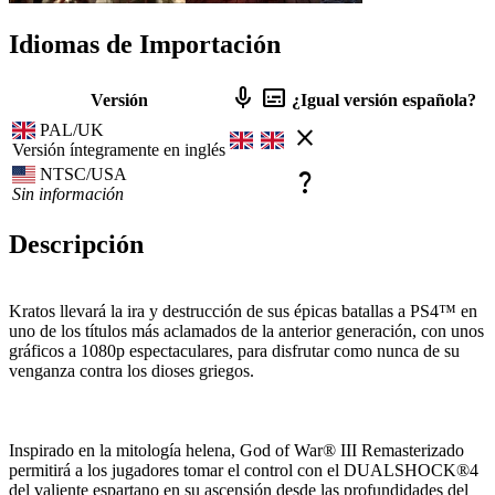
Idiomas de Importación
mic
subtitles
Versión
¿Igual versión española?
PAL/UK
close
Versión íntegramente en inglés
NTSC/USA
question_mark
Sin información
Descripción
Kratos llevará la ira y destrucción de sus épicas batallas a PS4™ en
uno de los títulos más aclamados de la anterior generación, con unos
gráficos a 1080p espectaculares, para disfrutar como nunca de su
venganza contra los dioses griegos.
Inspirado en la mitología helena, God of War® III Remasterizado
permitirá a los jugadores tomar el control con el DUALSHOCK®4
del valiente espartano en su ascensión desde las profundidades del