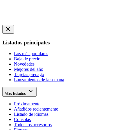
close
Listados principales
Los más populares
Baja de precio
Novedades
Mejores del año
Tarjetas prepago
Lanzamientos de la semana
expand_more
Más listados
Próximamente
Añadidos recientemente
Listado de idiomas
Consolas
Todos los accesorios
Figuras