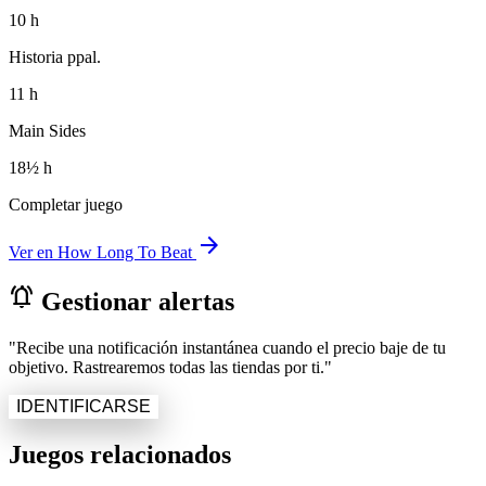
10 h
Historia ppal.
11 h
Main Sides
18½ h
Completar juego
arrow_forward
Ver en How Long To Beat
notifications_active
Gestionar alertas
"Recibe una notificación instantánea cuando el precio baje de tu
objetivo. Rastrearemos todas las tiendas por ti."
IDENTIFICARSE
Juegos relacionados