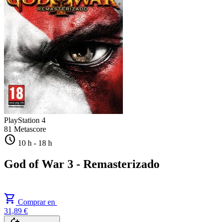
PlayStation 4
81
Metascore
schedule
10 h
-
18 h
God of War 3 - Remasterizado
shopping_cart
Comprar en
31,89 €