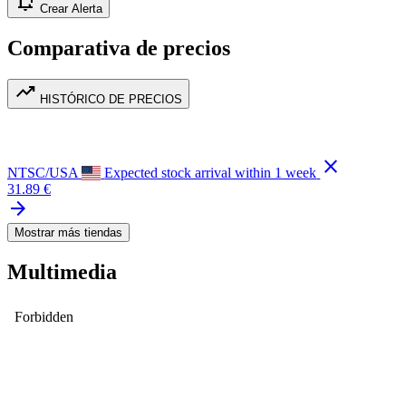
notification_add
Crear Alerta
Comparativa de precios
trending_up
HISTÓRICO DE PRECIOS
close
NTSC/USA
Expected stock arrival within 1 week
31.89 €
arrow_forward
Mostrar más tiendas
Multimedia