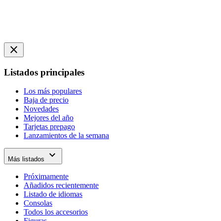
close
Listados principales
Los más populares
Baja de precio
Novedades
Mejores del año
Tarjetas prepago
Lanzamientos de la semana
expand_more
Más listados
Próximamente
Añadidos recientemente
Listado de idiomas
Consolas
Todos los accesorios
Figuras