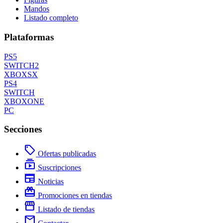
Mandos
Listado completo
Plataformas
PS5
SWITCH2
XBOXSX
PS4
SWITCH
XBOXONE
PC
Secciones
local_offer
Ofertas publicadas
subscriptions
Suscripciones
newspaper
Noticias
redeem
Promociones en tiendas
storefront
Listado de tiendas
mail