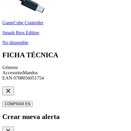
GameCube Controller
Smash Bros Edition
No disponible
FICHA TÉCNICA
Géneros
Accesorios
Mandos
EAN
0708056051754
close
COMPRAR EN
Crear nueva alerta
close