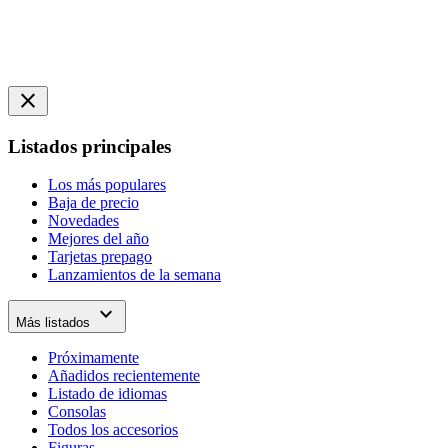
close
Listados principales
Los más populares
Baja de precio
Novedades
Mejores del año
Tarjetas prepago
Lanzamientos de la semana
expand_more
Más listados
Próximamente
Añadidos recientemente
Listado de idiomas
Consolas
Todos los accesorios
Figuras