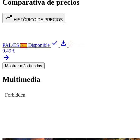
Comparativa de precios
trending_up
HISTÓRICO DE PRECIOS
check
download
PAL/ES
Disponible
9.49 €
arrow_forward
Mostrar más tiendas
Multimedia