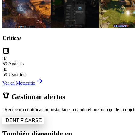
Críticas
analytics
87
59 Análisis
86
59 Usuarios
arrow_forward
Ver en Metacritic
notifications_active
Gestionar alertas
"Recibe una notificación instantánea cuando el precio baje de tu objeti
IDENTIFICARSE
También disponible en