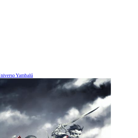
niverso Yambalú