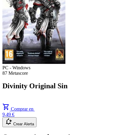
PC - Windows
87
Metascore
Divinity Original Sin
shopping_cart
Comprar en
9,49 €
notification_add
Crear Alerta