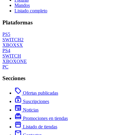
Mandos
Listado completo
Plataformas
PS5
SWITCH2
XBOXSX
PS4
SWITCH
XBOXONE
PC
Secciones
local_offer
Ofertas publicadas
subscriptions
Suscripciones
newspaper
Noticias
redeem
Promociones en tiendas
storefront
Listado de tiendas
mail