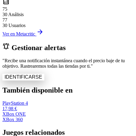
analytics
75
30 Análisis
77
30 Usuarios
arrow_forward
Ver en Metacritic
notifications_active
Gestionar alertas
"Recibe una notificación instantánea cuando el precio baje de tu
objetivo. Rastrearemos todas las tiendas por ti."
IDENTIFICARSE
También disponible en
PlayStation 4
17,98 €
XBox ONE
XBox 360
Juegos relacionados