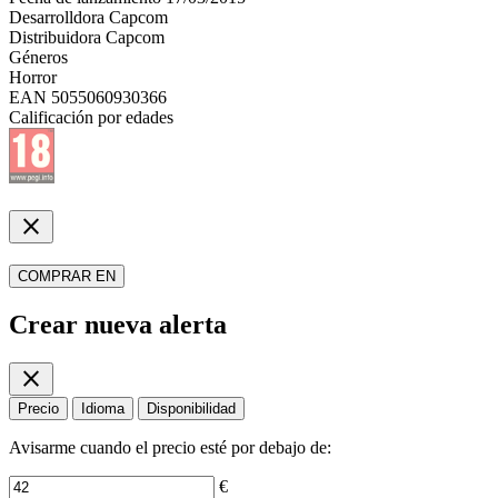
Desarrolldora
Capcom
Distribuidora
Capcom
Géneros
Horror
EAN
5055060930366
Calificación por edades
close
COMPRAR EN
Crear nueva alerta
close
Precio
Idioma
Disponibilidad
Avisarme cuando el precio esté por debajo de:
€