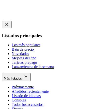
close
Listados principales
Los más populares
Baja de precio
Novedades
Mejores del año
Tarjetas prepago
Lanzamientos de la semana
expand_more
Más listados
Próximamente
Añadidos recientemente
Listado de idiomas
Consolas
Todos los accesorios
Figuras