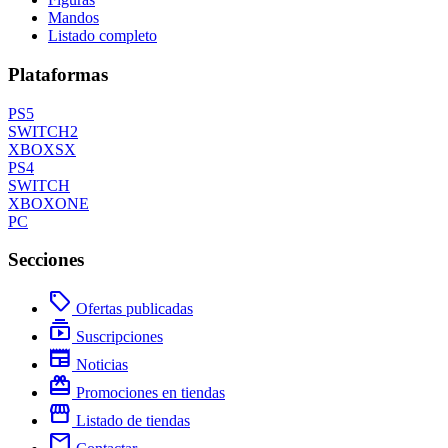
Mandos
Listado completo
Plataformas
PS5
SWITCH2
XBOXSX
PS4
SWITCH
XBOXONE
PC
Secciones
local_offer
Ofertas publicadas
subscriptions
Suscripciones
newspaper
Noticias
redeem
Promociones en tiendas
storefront
Listado de tiendas
mail