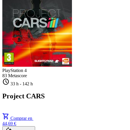
PlayStation 4
83
Metascore
schedule
33 h
-
142 h
Project CARS
shopping_cart
Comprar en
44,69 €