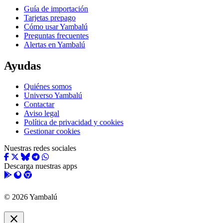
Guía de importación
Tarjetas prepago
Cómo usar Yambalú
Preguntas frecuentes
Alertas en Yambalú
Ayudas
Quiénes somos
Universo Yambalú
Contactar
Aviso legal
Política de privacidad y cookies
Gestionar cookies
Nuestras redes sociales
Descarga nuestras apps
© 2026 Yambalú
close