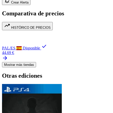
notification_add
Crear Alerta
Comparativa de precios
trending_up
HISTÓRICO DE PRECIOS
check
PAL/ES
Disponible
44.69 €
arrow_forward
Mostrar más tiendas
Otras ediciones