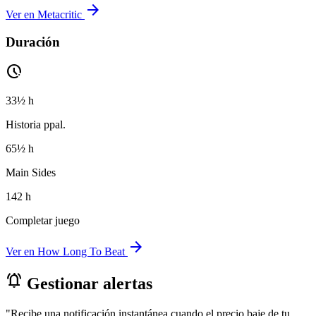
arrow_forward
Ver en Metacritic
Duración
pace
33½ h
Historia ppal.
65½ h
Main Sides
142 h
Completar juego
arrow_forward
Ver en How Long To Beat
notifications_active
Gestionar alertas
"Recibe una notificación instantánea cuando el precio baje de tu