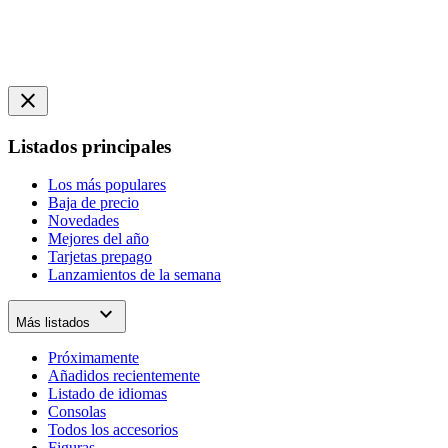
close
Listados principales
Los más populares
Baja de precio
Novedades
Mejores del año
Tarjetas prepago
Lanzamientos de la semana
expand_more
Más listados
Próximamente
Añadidos recientemente
Listado de idiomas
Consolas
Todos los accesorios
Figuras