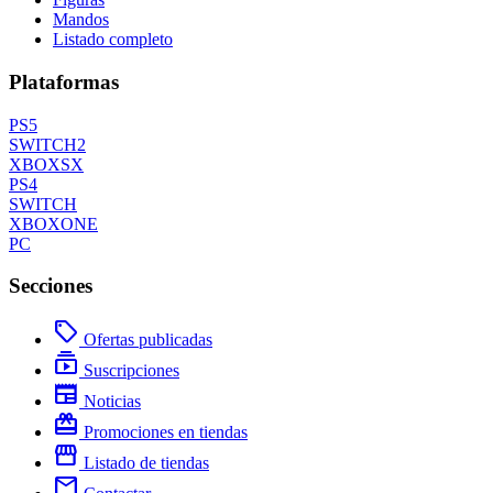
Mandos
Listado completo
Plataformas
PS5
SWITCH2
XBOXSX
PS4
SWITCH
XBOXONE
PC
Secciones
local_offer
Ofertas publicadas
subscriptions
Suscripciones
newspaper
Noticias
redeem
Promociones en tiendas
storefront
Listado de tiendas
mail