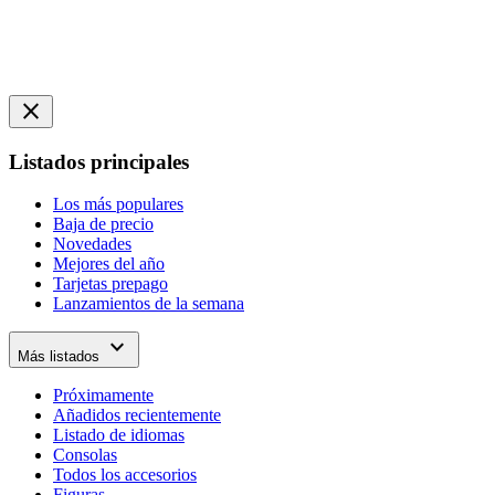
close
Listados principales
Los más populares
Baja de precio
Novedades
Mejores del año
Tarjetas prepago
Lanzamientos de la semana
expand_more
Más listados
Próximamente
Añadidos recientemente
Listado de idiomas
Consolas
Todos los accesorios
Figuras