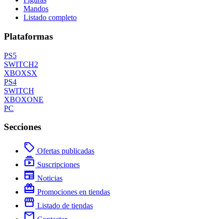
Mandos
Listado completo
Plataformas
PS5
SWITCH2
XBOXSX
PS4
SWITCH
XBOXONE
PC
Secciones
local_offer
Ofertas publicadas
subscriptions
Suscripciones
newspaper
Noticias
redeem
Promociones en tiendas
storefront
Listado de tiendas
mail