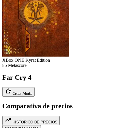
XBox ONE
Kyrat Edition
85
Metascore
Far Cry 4
notification_add
Crear Alerta
Comparativa de precios
trending_up
HISTÓRICO DE PRECIOS