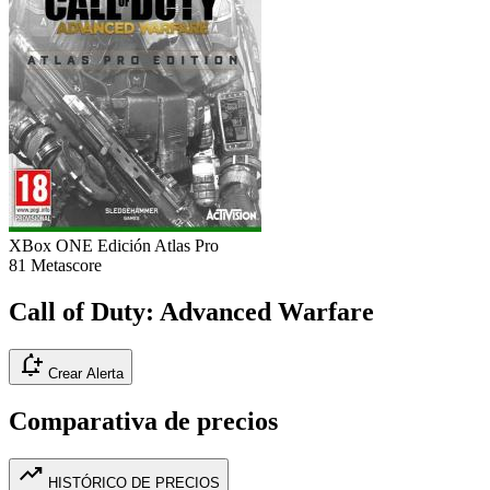
XBox ONE
Edición Atlas Pro
81
Metascore
Call of Duty: Advanced Warfare
notification_add
Crear Alerta
Comparativa de precios
trending_up
HISTÓRICO DE PRECIOS