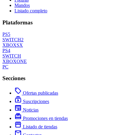
Mandos
Listado completo
Plataformas
PS5
SWITCH2
XBOXSX
PS4
SWITCH
XBOXONE
PC
Secciones
local_offer
Ofertas publicadas
subscriptions
Suscripciones
newspaper
Noticias
redeem
Promociones en tiendas
storefront
Listado de tiendas
mail