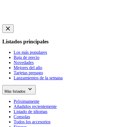
close
Listados principales
Los más populares
Baja de precio
Novedades
Mejores del año
Tarjetas prepago
Lanzamientos de la semana
expand_more
Más listados
Próximamente
Añadidos recientemente
Listado de idiomas
Consolas
Todos los accesorios
Figuras