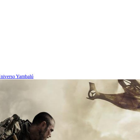
niverso Yambalú