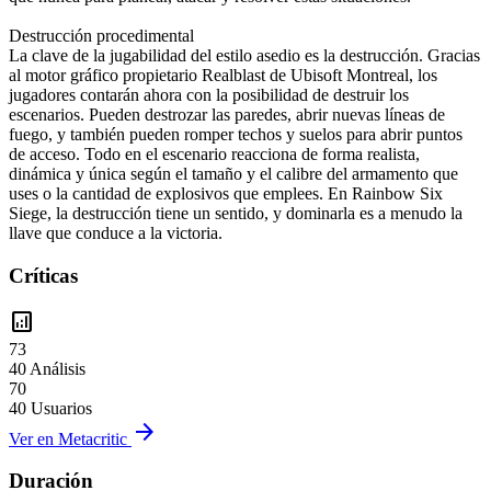
Destrucción procedimental
La clave de la jugabilidad del estilo asedio es la destrucción. Gracias
al motor gráfico propietario Realblast de Ubisoft Montreal, los
jugadores contarán ahora con la posibilidad de destruir los
escenarios. Pueden destrozar las paredes, abrir nuevas líneas de
fuego, y también pueden romper techos y suelos para abrir puntos
de acceso. Todo en el escenario reacciona de forma realista,
dinámica y única según el tamaño y el calibre del armamento que
uses o la cantidad de explosivos que emplees. En Rainbow Six
Siege, la destrucción tiene un sentido, y dominarla es a menudo la
llave que conduce a la victoria.
Críticas
analytics
73
40 Análisis
70
40 Usuarios
arrow_forward
Ver en Metacritic
Duración