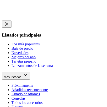
close
Listados principales
Los más populares
Baja de precio
Novedades
Mejores del año
Tarjetas prepago
Lanzamientos de la semana
expand_more
Más listados
Próximamente
Añadidos recientemente
Listado de idiomas
Consolas
Todos los accesorios
Figuras