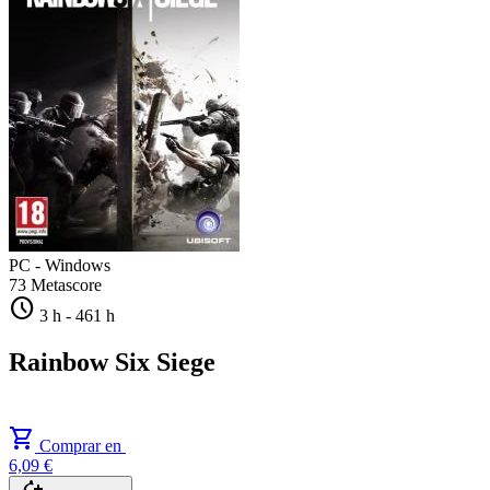
PC - Windows
73
Metascore
schedule
3 h
-
461 h
Rainbow Six Siege
shopping_cart
Comprar en
6,09 €