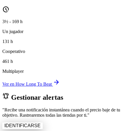
pace
3½ - 169 h
Un jugador
131 h
Cooperativo
461 h
Multiplayer
arrow_forward
Ver en How Long To Beat
notifications_active
Gestionar alertas
"Recibe una notificación instantánea cuando el precio baje de tu
objetivo. Rastrearemos todas las tiendas por ti."
IDENTIFICARSE