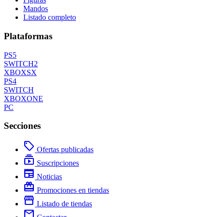
Mandos
Listado completo
Plataformas
PS5
SWITCH2
XBOXSX
PS4
SWITCH
XBOXONE
PC
Secciones
local_offer
Ofertas publicadas
subscriptions
Suscripciones
newspaper
Noticias
redeem
Promociones en tiendas
storefront
Listado de tiendas
mail