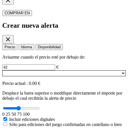
close
COMPRAR EN
Crear nueva alerta
close
Precio
Idioma
Disponibilidad
Avisarme cuando el precio esté por debajo de:
€
Precio actual
:
0.00 €
Desplace la barra superior o modifique directamente el importe por
debajo el cual recibirás la alerta de precio
0
25
50
75
100
Incluir ediciones digitales
Sólo para ediciones del juego confirmadas en castellano o bien