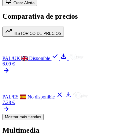
notification_add
Crear Alerta
Comparativa de precios
trending_up
HISTÓRICO DE PRECIOS
check
download
PAL/UK
Disponible
6.09 €
arrow_forward
close
download
PAL/ES
No disponible
7.28 €
arrow_forward
Mostrar más tiendas
Multimedia