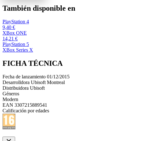
También disponible en
PlayStation 4
9,40 €
XBox ONE
14,21 €
PlayStation 5
XBox Series X
FICHA TÉCNICA
Fecha de lanzamiento
01/12/2015
Desarrolldora
Ubisoft Montreal
Distribuidora
Ubisoft
Géneros
Modern
EAN
3307215889541
Calificación por edades