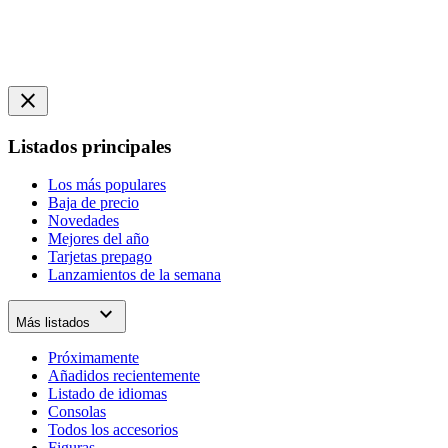
close
Listados principales
Los más populares
Baja de precio
Novedades
Mejores del año
Tarjetas prepago
Lanzamientos de la semana
expand_more
Más listados
Próximamente
Añadidos recientemente
Listado de idiomas
Consolas
Todos los accesorios
Figuras