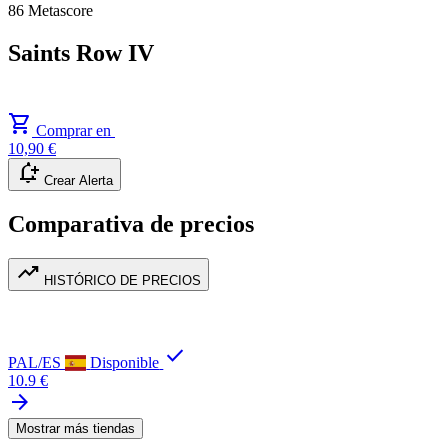
86
Metascore
Saints Row IV
shopping_cart
Comprar en
10,90 €
notification_add
Crear Alerta
Comparativa de precios
trending_up
HISTÓRICO DE PRECIOS
check
PAL/ES
Disponible
10.9 €
arrow_forward
Mostrar más tiendas