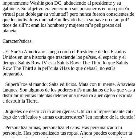
impunemente Washington DC, abduciendo al presidente y su
gabinete. Su objetivo era encerrar a sus prisioneros en una prisi?n
virtual para doblegar su voluntad? pero nunca fueron conscientes de
que los individuos que hab?an llevado hasta su nave no eran pol?
ticos de sill?n: eran los hombres y mujeres m?s peligrosos del
planeta.
Caracter?sticas:
- El Sue?o Americano: Juega como el Presidente de los Estados
Unidos en una historia que trasciende los pa?ses, el espacio y el
tiempo. Saints Row IV es a Saints Row: The Third lo que Saints
Row The Third a la pel?cula ?Haz lo que debas?, no est?s
preparado.
- Superh?roe al mando: Salta edificios. Mata con tu mente. Atraviesa
tanques. Son algunos de los poderes m?s mundanos de los que vas a
disfrutar mientras intentas detener una invasi?n alien?gena decidida
a destruir la Tierra.
- Juguetes de destrucci?n alien?genas: Utiliza un impresionante cat?
logo de veh?culos y armas extraterrestres? ?en nombre de la ciencia!
- Personaliza armas, personaliza el caos: Has personalizado tu
personaje. Has personalizado tus ropas. Ahora puedes completer tu