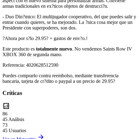
aspect con el nuevo sistema para personalizar armas. Convierte
armas tradicionales en ex?ticos objetos de destrucci?n.
- Duo Din?mico: El multijugador cooperativo, del que puedes salir y
entrar cuando quieres, se ha mejorado. La ?nica cosa mejor que un
Presidente con superpoderes, son dos.
?Ahora por s?lo 29.95? + gastos de env?o.!
Este producto es
totalmente nuevo
. No vendemos Saints Row IV
XBOX 360 de segunda mano.
Referencia: 4020628512590
Puedes comprarlo contra reembolso, mediante transferencia
bancaria, tarjeta de cr?dito o paypal a un precio de 29.95?
Críticas
analytics
86
45 Análisis
73
45 Usuarios
arrow_forward