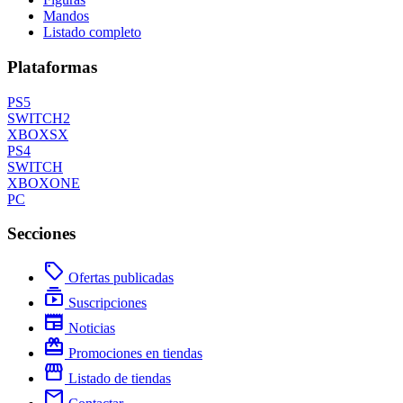
Mandos
Listado completo
Plataformas
PS5
SWITCH2
XBOXSX
PS4
SWITCH
XBOXONE
PC
Secciones
local_offer
Ofertas publicadas
subscriptions
Suscripciones
newspaper
Noticias
redeem
Promociones en tiendas
storefront
Listado de tiendas
mail