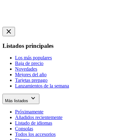
close
Listados principales
Los más populares
Baja de precio
Novedades
Mejores del año
Tarjetas prepago
Lanzamientos de la semana
expand_more
Más listados
Próximamente
Añadidos recientemente
Listado de idiomas
Consolas
Todos los accesorios
Figuras