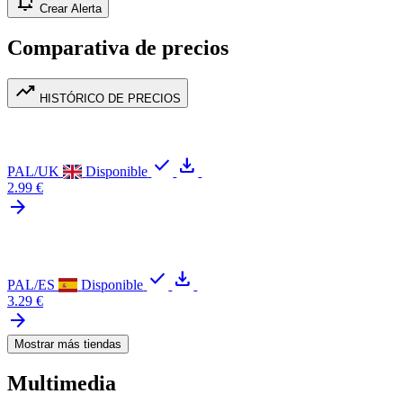
notification_add
Crear Alerta
Comparativa de precios
trending_up
HISTÓRICO DE PRECIOS
check
download
PAL/UK
Disponible
2.99 €
arrow_forward
check
download
PAL/ES
Disponible
3.29 €
arrow_forward
Mostrar más tiendas
Multimedia