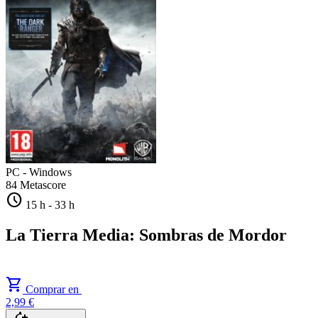
PC - Windows
84
Metascore
schedule
15 h
-
33 h
La Tierra Media: Sombras de Mordor
shopping_cart
Comprar en
2,99 €