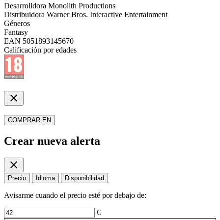
Desarrolldora
Monolith Productions
Distribuidora
Warner Bros. Interactive Entertainment
Géneros
Fantasy
EAN
5051893145670
Calificación por edades
close
COMPRAR EN
Crear nueva alerta
close
Precio
Idioma
Disponibilidad
Avisarme cuando el precio esté por debajo de:
€