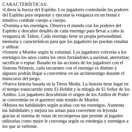
CARACTERÍSTICAS:
•Libera la fuerza del Espíritu. Los jugadores controlarán los poderes
del Espíritu para orquestar y ejecutar la venganza en un brutal e
intuitivo combate cuerpo a cuerpo.
•Domina a tus enemigos. Observa el mundo con los poderes del
Espíritu y descubre detalles de cada enemigo para llevar a cabo la
venganza de Talion. Cada enemigo tiene su propia personalidad,
memoria y características para que los jugadores las puedan estudiar
y utilizar.
•Somete a Mordor según tu voluntad. Los jugadores volverán a los
enemigos los unos contra los otros forzándoles a asesinar, aterrorizar,
sacrificar o espiar. Basado en las acciones de los jugadores con el
Sistema Némesis, cada encuentro con el enemigo es distinto y
algunos podrán llegar a convertirse en un archienemigo durante el
transcurso del juego.
•Nueva historia basada en la Tierra Media. La historia tiene lugar en
el tiempo transcurrido entre El Hobbit y la trilogía de El Señor de los
Anillos. Los jugadores descubrirán el origen de los Anillos de Poder
se convertirán en el guerrero más temido de Mordor.
•Mejora tus habilidades según acabas con tus enemigos. Aumenta
tus habilidades y mejora tus armas para convertirte en leyenda
gracias al sistema de runas de recompensa que permite al jugador
utilizarlas como mejor le convenga según su estrategia y enemigos a
los que se enfrente.