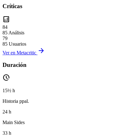
Críticas
analytics
84
85 Análisis
79
85 Usuarios
arrow_forward
Ver en Metacritic
Duración
pace
15½ h
Historia ppal.
24 h
Main Sides
33 h