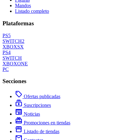
Mandos
Listado completo
Plataformas
PS5
SWITCH2
XBOXSX
PS4
SWITCH
XBOXONE
PC
Secciones
local_offer
Ofertas publicadas
subscriptions
Suscripciones
newspaper
Noticias
redeem
Promociones en tiendas
storefront
Listado de tiendas
mail