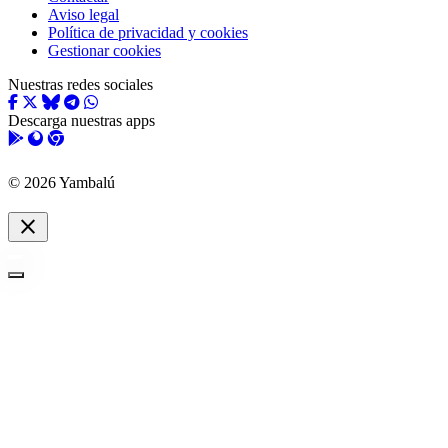
Aviso legal
Política de privacidad y cookies
Gestionar cookies
Nuestras redes sociales
Descarga nuestras apps
© 2026 Yambalú
close