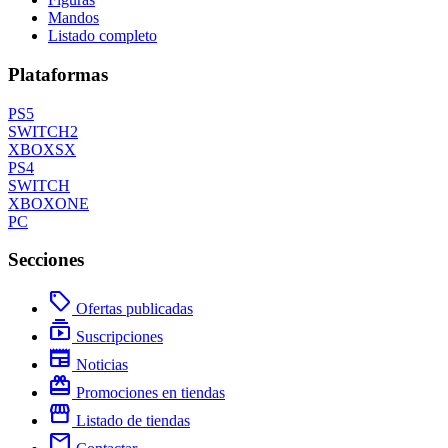
Mandos
Listado completo
Plataformas
PS5
SWITCH2
XBOXSX
PS4
SWITCH
XBOXONE
PC
Secciones
local_offer
Ofertas publicadas
subscriptions
Suscripciones
newspaper
Noticias
redeem
Promociones en tiendas
storefront
Listado de tiendas
mail