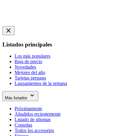
close
Listados principales
Los más populares
Baja de precio
Novedades
Mejores del año
Tarjetas prepago
Lanzamientos de la semana
expand_more
Más listados
Próximamente
Añadidos recientemente
Listado de idiomas
Consolas
Todos los accesorios
Figuras