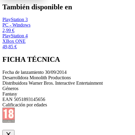
También disponible en
PlayStation 3
PC - Windows
2,99 €
PlayStation 4
XBox ONE
49,85 €
FICHA TÉCNICA
Fecha de lanzamiento
30/09/2014
Desarrolldora
Monolith Productions
Distribuidora
Warner Bros. Interactive Entertainment
Géneros
Fantasy
EAN
5051893145656
Calificación por edades
close