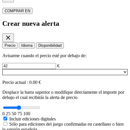
COMPRAR EN
Crear nueva alerta
close
Precio
Idioma
Disponibilidad
Avisarme cuando el precio esté por debajo de:
€
Precio actual
:
0.00 €
Desplace la barra superior o modifique directamente el importe por
debajo el cual recibirás la alerta de precio
0
25
50
75
100
Incluir ediciones digitales
Sólo para ediciones del juego confirmadas en castellano o bien
la versión española