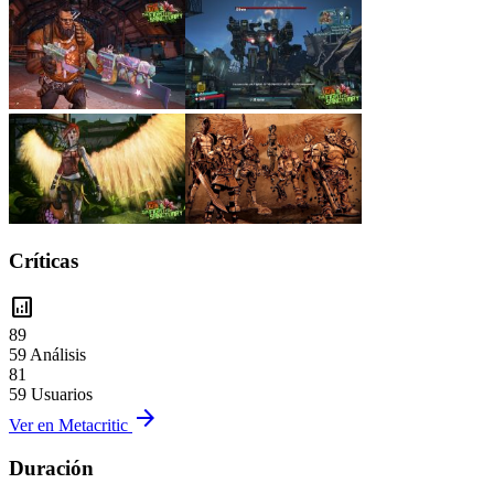
Críticas
analytics
89
59 Análisis
81
59 Usuarios
arrow_forward
Ver en Metacritic
Duración