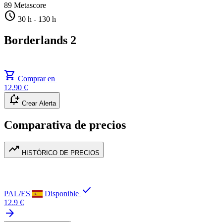
89
Metascore
schedule
30 h
-
130 h
Borderlands 2
shopping_cart
Comprar en
12,90 €
notification_add
Crear Alerta
Comparativa de precios
trending_up
HISTÓRICO DE PRECIOS
check
PAL/ES
Disponible
12.9 €
arrow_forward