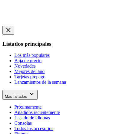
close
Listados principales
Los más populares
Baja de precio
Novedades
Mejores del año
Tarjetas prepago
Lanzamientos de la semana
expand_more
Más listados
Próximamente
Añadidos recientemente
Listado de idiomas
Consolas
Todos los accesorios
Figuras