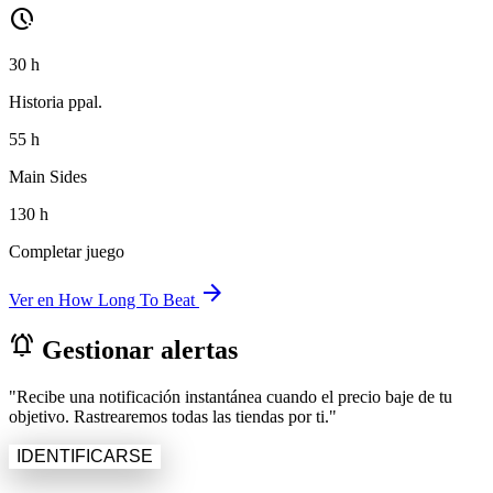
pace
30 h
Historia ppal.
55 h
Main Sides
130 h
Completar juego
arrow_forward
Ver en How Long To Beat
notifications_active
Gestionar alertas
"Recibe una notificación instantánea cuando el precio baje de tu
objetivo. Rastrearemos todas las tiendas por ti."
IDENTIFICARSE