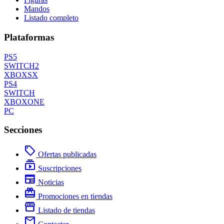
Mandos
Listado completo
Plataformas
PS5
SWITCH2
XBOXSX
PS4
SWITCH
XBOXONE
PC
Secciones
local_offer
Ofertas publicadas
subscriptions
Suscripciones
newspaper
Noticias
redeem
Promociones en tiendas
storefront
Listado de tiendas
mail