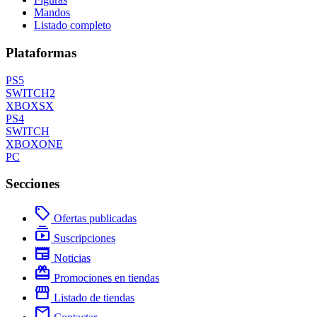
Mandos
Listado completo
Plataformas
PS5
SWITCH2
XBOXSX
PS4
SWITCH
XBOXONE
PC
Secciones
local_offer
Ofertas publicadas
subscriptions
Suscripciones
newspaper
Noticias
redeem
Promociones en tiendas
storefront
Listado de tiendas
mail