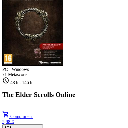
PC - Windows
71
Metascore
schedule
48 h
-
146 h
The Elder Scrolls Online
shopping_cart
Comprar en
5,98 €