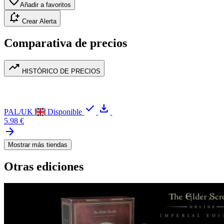
favorite
Añadir a favoritos
notification_add
Crear Alerta
Comparativa de precios
trending_up
HISTÓRICO DE PRECIOS
check
download
PAL/UK
Disponible
5.98 €
arrow_forward
Mostrar más tiendas
Otras ediciones