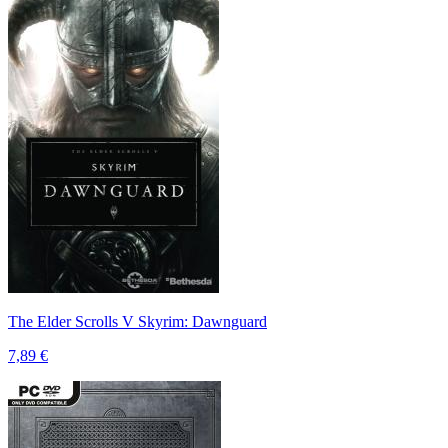
The Elder Scrolls V Skyrim: Dawnguard
7,89 €