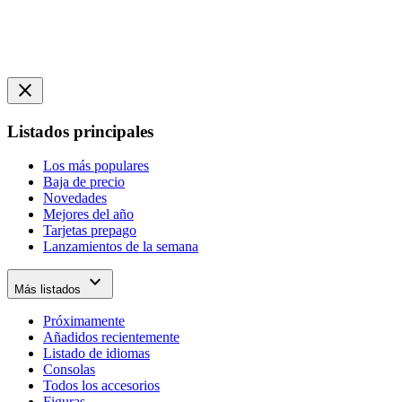
close
Listados principales
Los más populares
Baja de precio
Novedades
Mejores del año
Tarjetas prepago
Lanzamientos de la semana
expand_more
Más listados
Próximamente
Añadidos recientemente
Listado de idiomas
Consolas
Todos los accesorios
Figuras