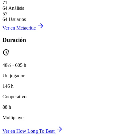
71
64 Análisis
57
64 Usuarios
arrow_forward
Ver en Metacritic
Duración
pace
48½ - 605 h
Un jugador
146 h
Cooperativo
88 h
Multiplayer
arrow_forward
Ver en How Long To Beat