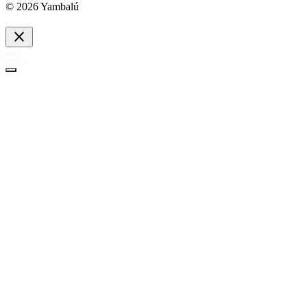
© 2026 Yambalú
close