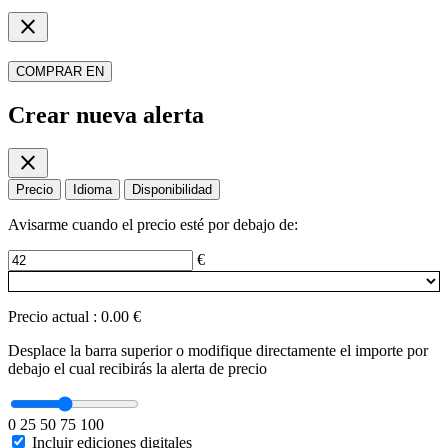
close
COMPRAR EN
Crear nueva alerta
close
Precio
Idioma
Disponibilidad
Avisarme cuando el precio esté por debajo de:
€
Precio actual
:
0.00 €
Desplace la barra superior o modifique directamente el importe por
debajo el cual recibirás la alerta de precio
0
25
50
75
100
Incluir ediciones digitales