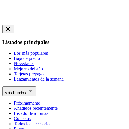
close
Listados principales
Los más populares
Baja de precio
Novedades
Mejores del año
Tarjetas prepago
Lanzamientos de la semana
expand_more
Más listados
Próximamente
Añadidos recientemente
Listado de idiomas
Consolas
Todos los accesorios
Figuras