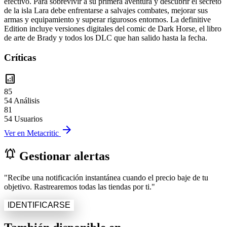
efectivo. Para sobrevivir a su primera aventura y descubrir el secreto
de la isla Lara debe enfrentarse a salvajes combates, mejorar sus
armas y equipamiento y superar rigurosos entornos. La definitive
Edition incluye versiones digitales del comic de Dark Horse, el libro
de arte de Brady y todos los DLC que han salido hasta la fecha.
Críticas
analytics
85
54 Análisis
81
54 Usuarios
arrow_forward
Ver en Metacritic
notifications_active
Gestionar alertas
"Recibe una notificación instantánea cuando el precio baje de tu
objetivo. Rastrearemos todas las tiendas por ti."
IDENTIFICARSE