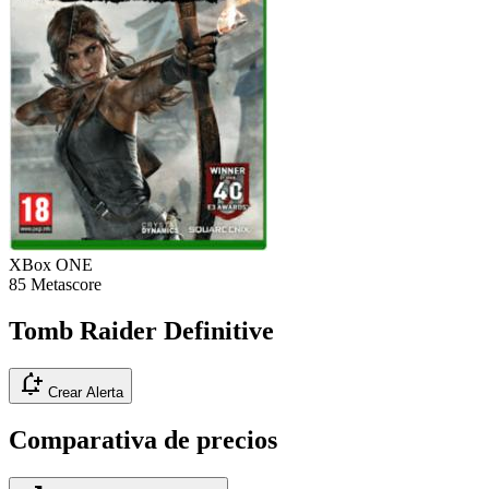
XBox ONE
85
Metascore
Tomb Raider Definitive
notification_add
Crear Alerta
Comparativa de precios