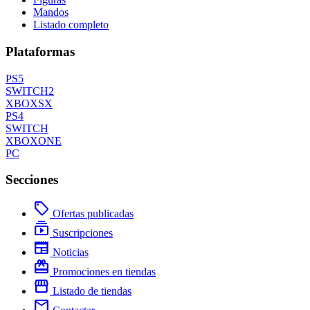
Mandos
Listado completo
Plataformas
PS5
SWITCH2
XBOXSX
PS4
SWITCH
XBOXONE
PC
Secciones
local_offer
Ofertas publicadas
subscriptions
Suscripciones
newspaper
Noticias
redeem
Promociones en tiendas
storefront
Listado de tiendas
mail