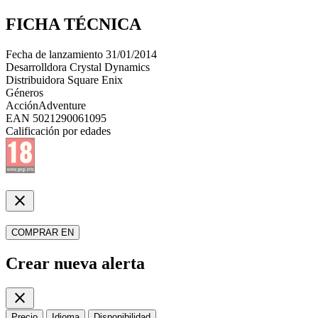
FICHA TÉCNICA
Fecha de lanzamiento
31/01/2014
Desarrolldora
Crystal Dynamics
Distribuidora
Square Enix
Géneros
Acción
Adventure
EAN
5021290061095
Calificación por edades
close
COMPRAR EN
Crear nueva alerta
close
Precio
Idioma
Disponibilidad