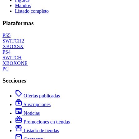
Mandos
Listado completo
Plataformas
PS5
SWITCH2
XBOXSX
PS4
SWITCH
XBOXONE
PC
Secciones
local_offer
Ofertas publicadas
subscriptions
Suscripciones
newspaper
Noticias
redeem
Promociones en tiendas
storefront
Listado de tiendas
mail