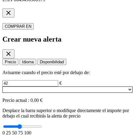
close
COMPRAR EN
Crear nueva alerta
close
Precio
Idioma
Disponibilidad
Avisarme cuando el precio esté por debajo de:
€
Precio actual
:
0.00 €
Desplace la barra superior o modifique directamente el importe por
debajo el cual recibirás la alerta de precio
0
25
50
75
100