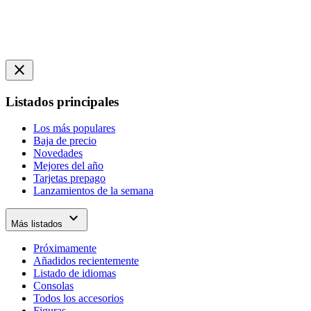
close
Listados principales
Los más populares
Baja de precio
Novedades
Mejores del año
Tarjetas prepago
Lanzamientos de la semana
expand_more
Más listados
Próximamente
Añadidos recientemente
Listado de idiomas
Consolas
Todos los accesorios
Figuras