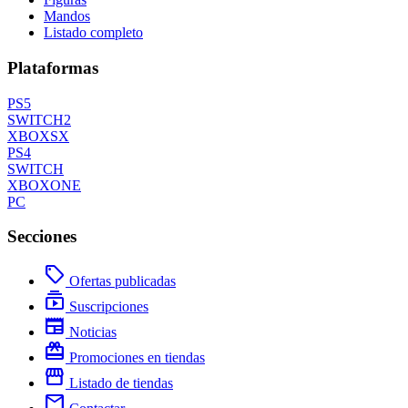
Mandos
Listado completo
Plataformas
PS5
SWITCH2
XBOXSX
PS4
SWITCH
XBOXONE
PC
Secciones
local_offer
Ofertas publicadas
subscriptions
Suscripciones
newspaper
Noticias
redeem
Promociones en tiendas
storefront
Listado de tiendas
mail