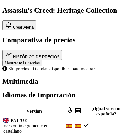
Assassin's Creed: Heritage Collection
notification_add
Crear Alerta
Comparativa de precios
trending_up
HISTÓRICO DE PRECIOS
Mostrar más tiendas
Sin precios ni tiendas disponibles para mostrar
Multimedia
Idiomas de Importación
¿Igual versión
mic
subtitles
Versión
española?
PAL/UK
check
Versión íntegramente en
castellano