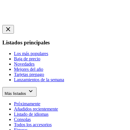
close
Listados principales
Los más populares
Baja de precio
Novedades
Mejores del año
Tarjetas prepago
Lanzamientos de la semana
expand_more
Más listados
Próximamente
Añadidos recientemente
Listado de idiomas
Consolas
Todos los accesorios
Figuras