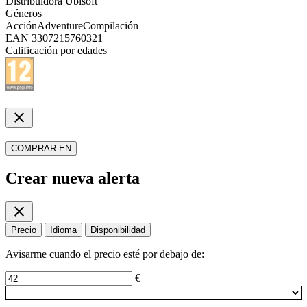
Distribuidora
Ubisoft
Géneros
Acción
Adventure
Compilación
EAN
3307215760321
Calificación por edades
close
COMPRAR EN
Crear nueva alerta
close
Precio
Idioma
Disponibilidad
Avisarme cuando el precio esté por debajo de:
€