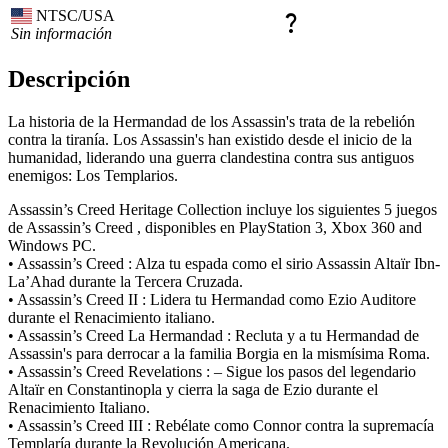
NTSC/USA
question_mark
Sin información
Descripción
La historia de la Hermandad de los Assassin's trata de la rebelión
contra la tiranía. Los Assassin's han existido desde el inicio de la
humanidad, liderando una guerra clandestina contra sus antiguos
enemigos: Los Templarios.
Assassin’s Creed Heritage Collection incluye los siguientes 5 juegos
de Assassin’s Creed , disponibles en PlayStation 3, Xbox 360 and
Windows PC.
• Assassin’s Creed : Alza tu espada como el sirio Assassin Altaïr Ibn-
La’Ahad durante la Tercera Cruzada.
• Assassin’s Creed II : Lidera tu Hermandad como Ezio Auditore
durante el Renacimiento italiano.
• Assassin’s Creed La Hermandad : Recluta y a tu Hermandad de
Assassin's para derrocar a la familia Borgia en la mismísima Roma.
• Assassin’s Creed Revelations : – Sigue los pasos del legendario
Altaïr en Constantinopla y cierra la saga de Ezio durante el
Renacimiento Italiano.
• Assassin’s Creed III : Rebélate como Connor contra la supremacía
Templaría durante la Revolución Americana.