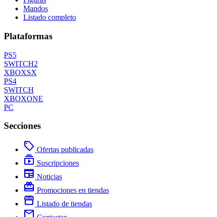
Mandos
Listado completo
Plataformas
PS5
SWITCH2
XBOXSX
PS4
SWITCH
XBOXONE
PC
Secciones
local_offer
Ofertas publicadas
subscriptions
Suscripciones
newspaper
Noticias
redeem
Promociones en tiendas
storefront
Listado de tiendas
mail