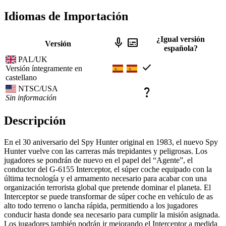
Idiomas de Importación
¿Igual versión
mic
subtitles
Versión
española?
PAL/UK
check
Versión íntegramente en
castellano
NTSC/USA
question_mark
Sin información
Descripción
En el 30 aniversario del Spy Hunter original en 1983, el nuevo Spy
Hunter vuelve con las carreras más trepidantes y peligrosas. Los
jugadores se pondrán de nuevo en el papel del “Agente”, el
conductor del G-6155 Interceptor, el súper coche equipado con la
última tecnología y el armamento necesario para acabar con una
organización terrorista global que pretende dominar el planeta. El
Interceptor se puede transformar de súper coche en vehículo de as
alto todo terreno o lancha rápida, permitiendo a los jugadores
conducir hasta donde sea necesario para cumplir la misión asignada.
Los jugadores también podrán ir mejorando el Interceptor a medida