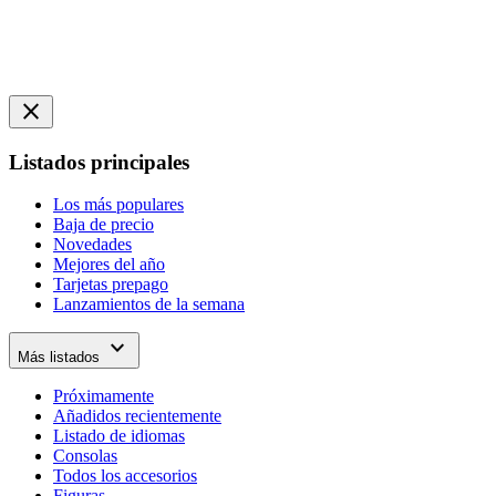
close
Listados principales
Los más populares
Baja de precio
Novedades
Mejores del año
Tarjetas prepago
Lanzamientos de la semana
expand_more
Más listados
Próximamente
Añadidos recientemente
Listado de idiomas
Consolas
Todos los accesorios
Figuras