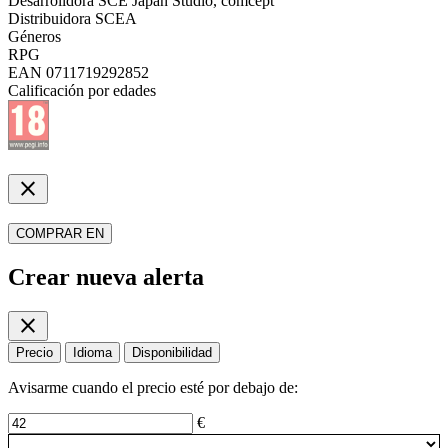
Desarrolldora
SCE Japan Studio, comcept
Distribuidora
SCEA
Géneros
RPG
EAN
0711719292852
Calificación por edades
close
COMPRAR EN
Crear nueva alerta
close
Precio
Idioma
Disponibilidad
Avisarme cuando el precio esté por debajo de:
€