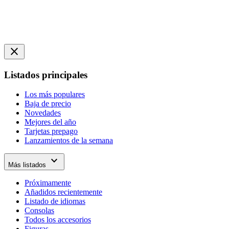
close
Listados principales
Los más populares
Baja de precio
Novedades
Mejores del año
Tarjetas prepago
Lanzamientos de la semana
expand_more
Más listados
Próximamente
Añadidos recientemente
Listado de idiomas
Consolas
Todos los accesorios
Figuras