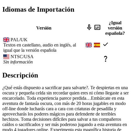
Idiomas de Importación
¿Igual
mic
subtitles
Versión
versión
española?
PAL/UK
check
Textos en castellano, audio en inglés, al
igual que la versión española
NTSC/USA
question_mark
Sin información
Descripción
¿Qué estás dispuesto a sacrificar para salvarte?. Te despiertas en una
oscura y pequeña celda sin recordar quien eres ni cómo llegaste a ser
encarcelado. Toda experiencia parece perdida…Embárcate en esta
aventura de fantasía oscura, con más de 20 horas jugables en modo
off-line donde lucharás cara a cara con criaturas de pesadilla y
aprovecharás los poderes mágicos para defenderte de terribles
hechizos. Toma decisiones difíciles para salvar a tus compañeros
caídos o sacrificados y ser más poderoso jugando a esta aventura en
modo 4 jugadores online. Experimenta esta magnífica historia de