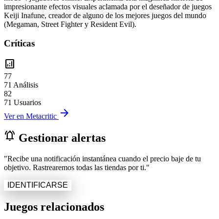
impresionante efectos visuales aclamada por el deseñador de juegos
Keiji Inafune, creador de alguno de los mejores juegos del mundo
(Megaman, Street Fighter y Resident Evil).
Críticas
analytics
77
71 Análisis
82
71 Usuarios
arrow_forward
Ver en Metacritic
notifications_active
Gestionar alertas
"Recibe una notificación instantánea cuando el precio baje de tu
objetivo. Rastrearemos todas las tiendas por ti."
IDENTIFICARSE
Juegos relacionados