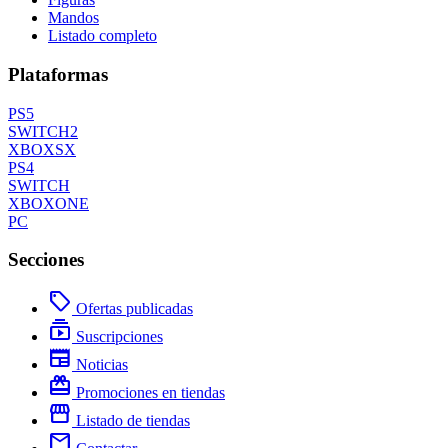
Mandos
Listado completo
Plataformas
PS5
SWITCH2
XBOXSX
PS4
SWITCH
XBOXONE
PC
Secciones
local_offer
Ofertas publicadas
subscriptions
Suscripciones
newspaper
Noticias
redeem
Promociones en tiendas
storefront
Listado de tiendas
mail