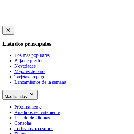
close
Listados principales
Los más populares
Baja de precio
Novedades
Mejores del año
Tarjetas prepago
Lanzamientos de la semana
expand_more
Más listados
Próximamente
Añadidos recientemente
Listado de idiomas
Consolas
Todos los accesorios
Figuras