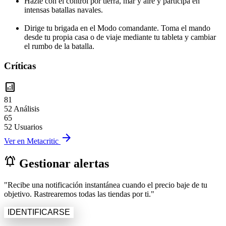
Hazte con el control por tierra, mar y aire y participa en
intensas batallas navales.
Dirige tu brigada en el Modo comandante. Toma el mando
desde tu propia casa o de viaje mediante tu tableta y cambiar
el rumbo de la batalla.
Críticas
analytics
81
52 Análisis
65
52 Usuarios
arrow_forward
Ver en Metacritic
notifications_active
Gestionar alertas
"Recibe una notificación instantánea cuando el precio baje de tu
objetivo. Rastrearemos todas las tiendas por ti."
IDENTIFICARSE