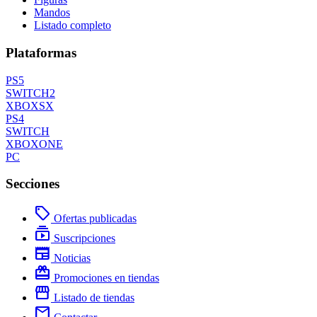
Mandos
Listado completo
Plataformas
PS5
SWITCH2
XBOXSX
PS4
SWITCH
XBOXONE
PC
Secciones
local_offer
Ofertas publicadas
subscriptions
Suscripciones
newspaper
Noticias
redeem
Promociones en tiendas
storefront
Listado de tiendas
mail