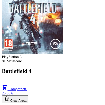
PlayStation 3
81
Metascore
Battlefield 4
shopping_cart
Comprar en
25,88 €
notification_add
Crear Alerta