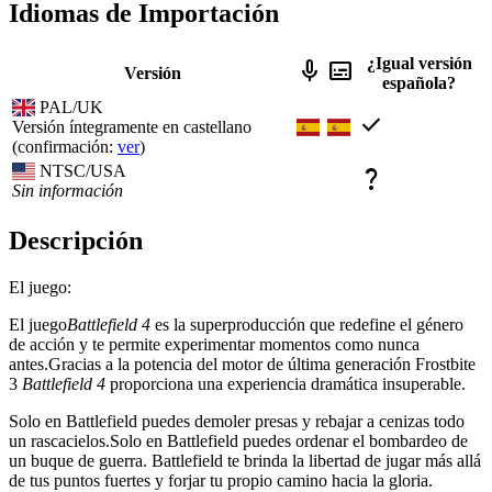
Idiomas de Importación
¿Igual versión
mic
subtitles
Versión
española?
PAL/UK
check
Versión íntegramente en castellano
(confirmación:
ver
)
NTSC/USA
question_mark
Sin información
Descripción
El juego:
El juego
Battlefield 4
es la superproducción que redefine el género
de acción y te permite experimentar momentos como nunca
antes.Gracias a la potencia del motor de última generación Frostbite
3
Battlefield 4
proporciona una experiencia dramática insuperable.
Solo en Battlefield puedes demoler presas y rebajar a cenizas todo
un rascacielos.Solo en Battlefield puedes ordenar el bombardeo de
un buque de guerra. Battlefield te brinda la libertad de jugar más allá
de tus puntos fuertes y forjar tu propio camino hacia la gloria.