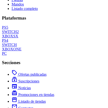
Mandos
Listado completo
Plataformas
PS5
SWITCH2
XBOXSX
PS4
SWITCH
XBOXONE
PC
Secciones
local_offer
Ofertas publicadas
subscriptions
Suscripciones
newspaper
Noticias
redeem
Promociones en tiendas
storefront
Listado de tiendas
mail