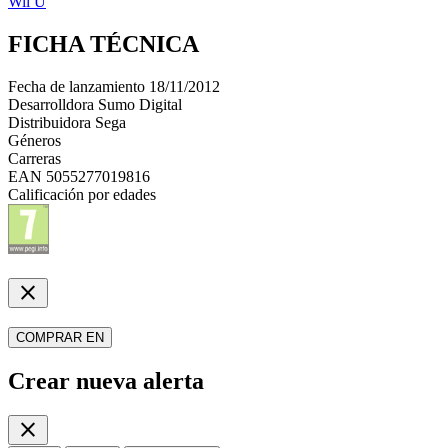
Wii U
FICHA TÉCNICA
Fecha de lanzamiento
18/11/2012
Desarrolldora
Sumo Digital
Distribuidora
Sega
Géneros
Carreras
EAN
5055277019816
Calificación por edades
close
COMPRAR EN
Crear nueva alerta
close