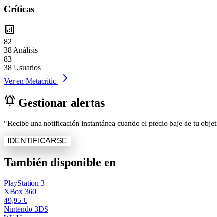
Críticas
analytics
82
38 Análisis
83
38 Usuarios
arrow_forward
Ver en Metacritic
notifications_active
Gestionar alertas
"Recibe una notificación instantánea cuando el precio baje de tu objeti
IDENTIFICARSE
También disponible en
PlayStation 3
XBox 360
49,95 €
Nintendo 3DS