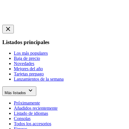
close
Listados principales
Los más populares
Baja de precio
Novedades
Mejores del año
Tarjetas prepago
Lanzamientos de la semana
expand_more
Más listados
Próximamente
Añadidos recientemente
Listado de idiomas
Consolas
Todos los accesorios
Figuras